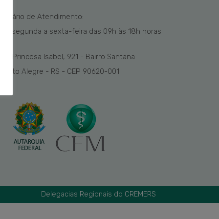
Horário de Atendimento:
De segunda a sexta-feira das
09h
às 1
8
h
horas
Av. Princesa Isabel, 921 - Bairro Santana
Porto Alegre - RS - CEP 90620-001
Delegacias Regionais do CREMERS