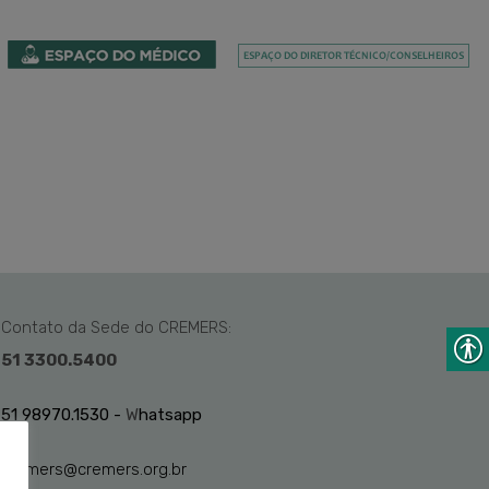
Contato da Sede do CREMERS:
51 3300.5400
51 98970.1530 -
W
hatsapp
cremers@cremers.org.br