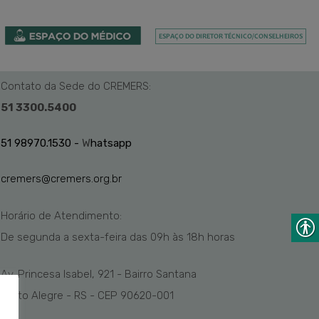
Contato da Sede do CREMERS:
51 3300.5400
51 98970.1530 -
W
hatsapp
cremers@cremers.org.br
Horário de Atendimento:
De segunda a sexta-feira das
09h
às 1
8
h
horas
Av. Princesa Isabel, 921 - Bairro Santana
Porto Alegre - RS - CEP 90620-001