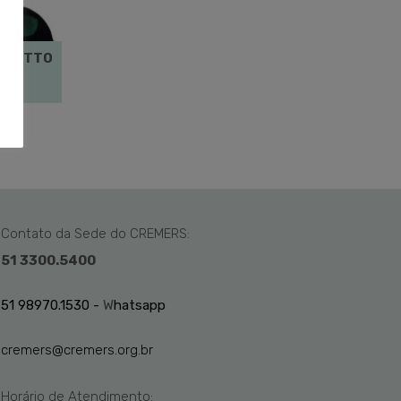
LANETTO
Contato da Sede do CREMERS:
51 3300.5400
51 98970.1530 -
W
hatsapp
cremers@cremers.org.br
Horário de Atendimento: