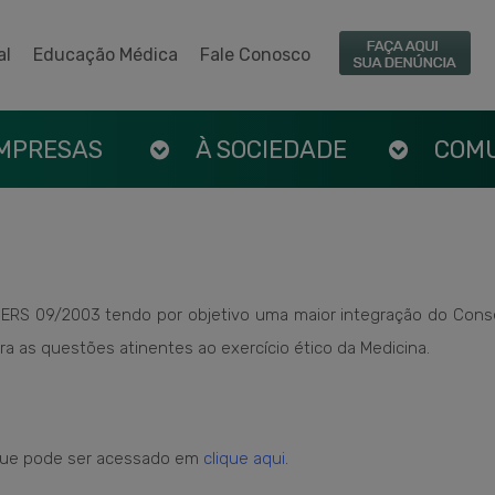
al
Educação Médica
Fale Conosco
EMPRESAS
À SOCIEDADE
COM
REMERS 09/2003 tendo por objetivo uma maior integração do C
ara as questões atinentes ao exercício ético da Medicina.
que pode ser
acessado
em
clique aqui
.