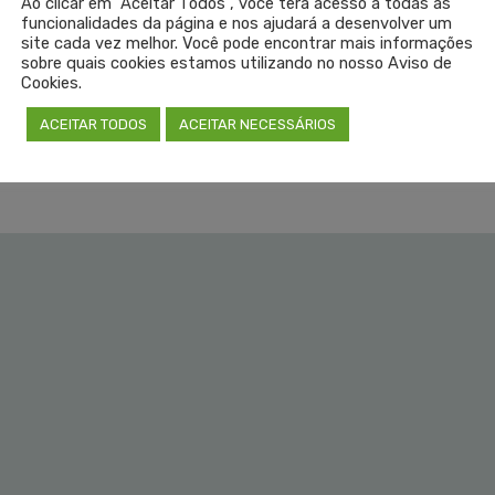
Ao clicar em "Aceitar Todos", você terá acesso a todas as
funcionalidades da página e nos ajudará a desenvolver um
site cada vez melhor. Você pode encontrar mais informações
sobre quais cookies estamos utilizando no nosso Aviso de
. BENJAMIN ROITMAN
DRA. TÂNIA WEBER FUR
Cookies.
OUVIDOR
OUVIDORA
ACEITAR TODOS
ACEITAR NECESSÁRIOS