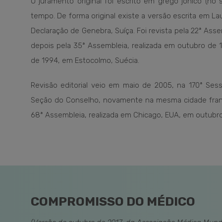
O juramento original foi escrito em grego jônico (no
tempo. De forma original existe a versão escrita em La
Declaração de Genebra, Suíça. Foi revista pela 22ª As
depois pela 35ª Assembleia, realizada em outubro de 
de 1994, em Estocolmo, Suécia.
Revisão editorial veio em maio de 2005, na 170ª Ses
Seção do Conselho, novamente na mesma cidade franc
68ª Assembleia, realizada em Chicago, EUA, em outubro
COMPROMISSO DO MÉDICO