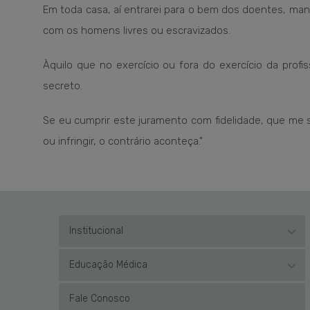
Em toda casa, aí entrarei para o bem dos doentes, ma
com os homens livres ou escravizados.
Àquilo que no exercício ou fora do exercício da profi
secreto.
Se eu cumprir este juramento com fidelidade, que me 
ou infringir, o contrário aconteça."
Institucional
Educação Médica
Fale Conosco