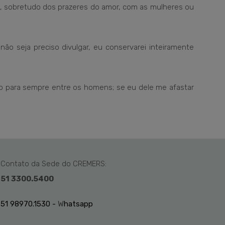
o, sobretudo dos prazeres do amor, com as mulheres ou
não seja preciso divulgar, eu conservarei inteiramente
do para sempre entre os homens; se eu dele me afastar
Contato da Sede do CREMERS:
51 3300.5400
51 98970.1530 -
W
hatsapp