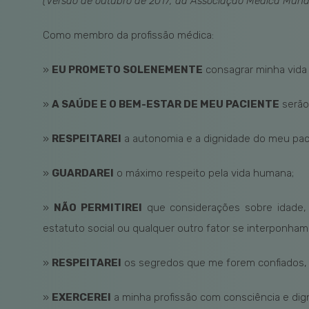
(Versão de outubro de 2017, da Associação Médica Mundi
Como membro da profissão médica:
»
EU PROMETO SOLENEMENTE
consagrar minha vida
»
A SAÚDE E O BEM-ESTAR DE MEU PACIENTE
serão
»
RESPEITAREI
a autonomia e a dignidade do meu pac
»
GUARDAREI
o máximo respeito pela vida humana;
»
NÃO PERMITIREI
que considerações sobre idade, do
estatuto social ou qualquer outro fator se interponha
»
RESPEITAREI
os segredos que me forem confiados,
»
EXERCEREI
a minha profissão com consciência e dig