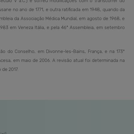
 século V a.C.) e sofreu modificações com o transcorrer do
usane no ano de 1771, e outra ratificada em 1948, quando da
sembleia da Associação Médica Mundial, em agosto de 1968, e
1983 em Veneza Itália, e pela 46ª Assembleia, em setembro
são do Conselho, em Divonne-les-Bains, França, e na 173ª
esa, em maio de 2006. A revisão atual foi determinada na
 de 2017.