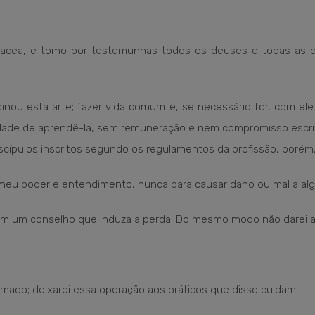
 Panacea, e tomo por testemunhas todos os deuses e todas as 
nou esta arte; fazer vida comum e, se necessário for, com ele 
idade de aprendê-la, sem remuneração e nem compromisso escrito;
scípulos inscritos segundo os regulamentos da profissão, porém,
meu poder e entendimento, nunca para causar dano ou mal a al
em um conselho que induza a perda. Do mesmo modo não darei a
rmado; deixarei essa operação aos práticos que disso cuidam.