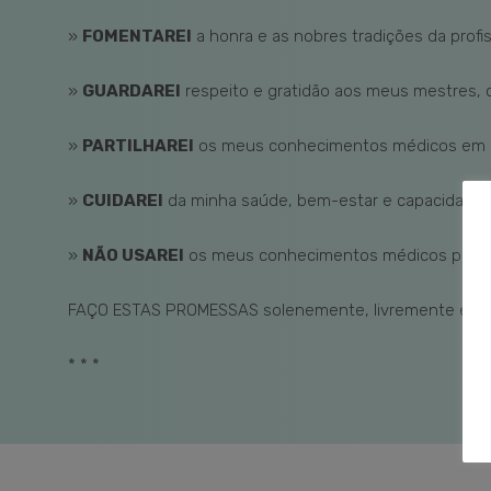
»
FOMENTAREI
a honra e as nobres tradições da profi
»
GUARDAREI
respeito e gratidão aos meus mestres, c
»
PARTILHAREI
os meus conhecimentos médicos em be
»
CUIDAREI
da minha saúde, bem-estar e capacidades p
»
NÃO USAREI
os meus conhecimentos médicos para vi
FAÇO ESTAS PROMESSAS solenemente, livremente e sob
* * *