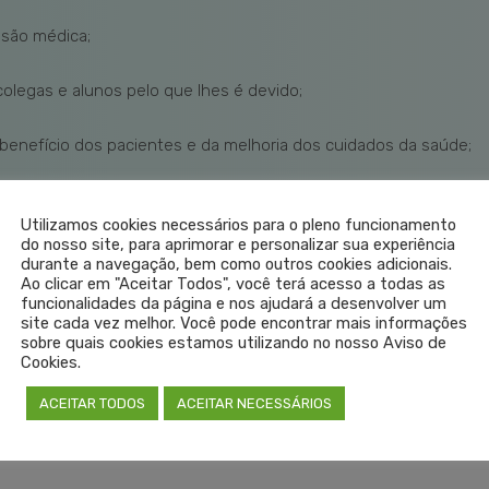
ssão médica;
olegas e alunos pelo que lhes é devido;
nefício dos pacientes e da melhoria dos cuidados da saúde;
ara prestar cuidados da maior qualidade; e
Utilizamos cookies necessários para o pleno funcionamento
do nosso site, para aprimorar e personalizar sua experiência
olar direitos humanos e liberdades civis, mesmo sob ameaça.
durante a navegação, bem como outros cookies adicionais.
Ao clicar em "Aceitar Todos", você terá acesso a todas as
funcionalidades da página e nos ajudará a desenvolver um
 palavra de honra.
site cada vez melhor. Você pode encontrar mais informações
sobre quais cookies estamos utilizando no nosso Aviso de
Cookies.
ACEITAR TODOS
ACEITAR NECESSÁRIOS