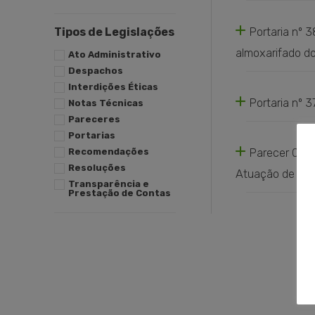
Portaria_CRE
Tipos de Legislações
Portaria nº 
almoxarifado 
Ato Administrativo
Despachos
CREMERS_38_2
Interdições Éticas
Portaria nº
Notas Técnicas
Pareceres
Portaria_CR
Portarias
Recomendações
Parecer 08/2
Resoluções
Atuação de Dou
Transparência e
Prestação de Contas
Parecer 8_26