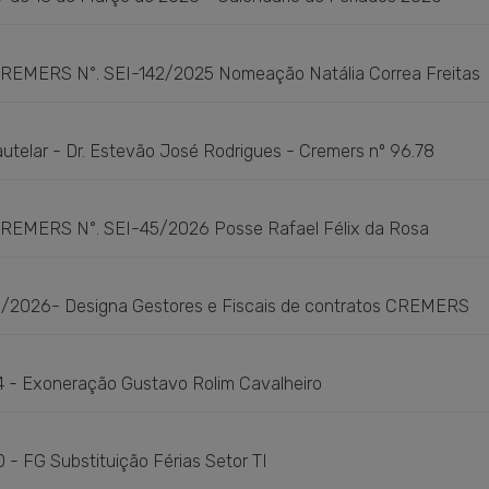
2026-Calendario-feriados-2026
Baixar
EMERS N°. SEI-142/2025 Nomeação Natália Correa Freitas
Posse-Natalia
Baixar
autelar - Dr. Estevão José Rodrigues - Cremers nº 96.78
utelar-Dr.-Estevao-Jose-Rodrigues
Baixar
EMERS N°. SEI-45/2026 Posse Rafael Félix da Rosa
MERS_45_2026-Posse-Rafael-Felix-da-Rosa
Baixar
41/2026- Designa Gestores e Fiscais de contratos CREMERS
MERS_41_2026-Gestores-e-Fiscais-de-contratos
Baixar
44 - Exoneração Gustavo Rolim Cavalheiro
EMERS_44-Exoneracao-Gustavo
Baixar
0 - FG Substituição Férias Setor TI