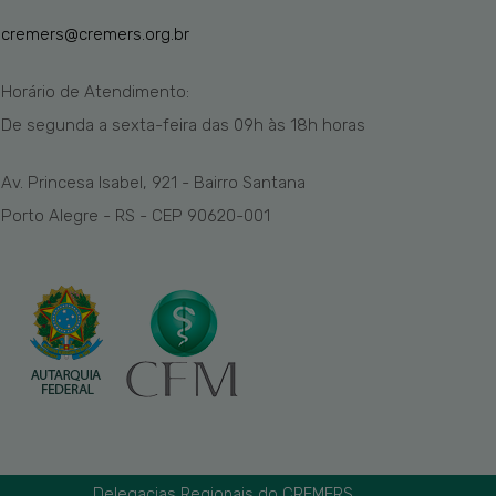
cremers@cremers.org.br
Horário de Atendimento:
De segunda a sexta-feira das
09h
às 1
8
h
horas
Av. Princesa Isabel, 921 - Bairro Santana
Porto Alegre - RS - CEP 90620-001
Delegacias Regionais do CREMERS