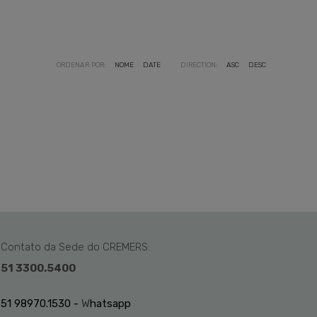
ORDENAR POR:
NOME
DATE
DIRECTION:
ASC
DESC
Contato da Sede do CREMERS:
51 3300.5400
51 98970.1530 -
W
hatsapp