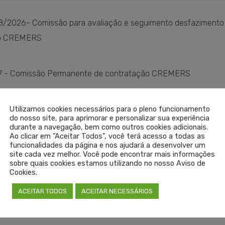
MERS_40_2016-Substituicao-de-ferias-TI
Baixar
38/2026- Comissão para avaliação e seguimento desfazimento d
do CREMERS
026-Comissao-avaliacao-e-desfazimento-de-materias-obsol
 37 - Comissão Permanente de contratação CREMERS
EMERS_37_2026-Comissao-Permanente-Contratacao-do-Cremer
026 - Autonomia Técnica e Responsabilidade Profissional do M
Utilizamos cookies necessários para o pleno funcionamento
do nosso site, para aprimorar e personalizar sua experiência
las
durante a navegação, bem como outros cookies adicionais.
Ao clicar em "Aceitar Todos", você terá acesso a todas as
funcionalidades da página e nos ajudará a desenvolver um
Baixar
site cada vez melhor. Você pode encontrar mais informações
sobre quais cookies estamos utilizando no nosso Aviso de
Cookies.
Carregar mais
ACEITAR TODOS
ACEITAR NECESSÁRIOS