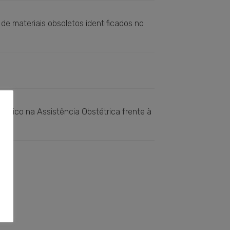
e materiais obsoletos identificados no
etos
Baixar
s
Baixar
édico na Assistência Obstétrica frente à