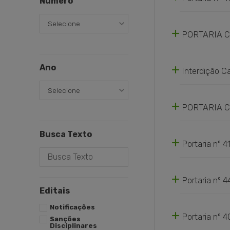
Número
Portaria_19_
Selecione
PORTARIA CR
Portaria_142-
Ano
Interdição C
Selecione
Interdicao-Ca
PORTARIA CR
Portaria_CRE
Busca Texto
Portaria nº 
Portaria_CRE
Portaria nº 
Editais
Portaria_CR
Notificações
Portaria nº 4
Sanções
Disciplinares