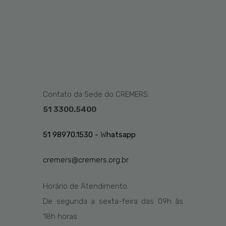
Contato da Sede do CREMERS:
51 3300.5400
51 98970.1530 -
W
hatsapp
cremers@cremers.org.br
Horário de Atendimento:
De segunda a sexta-feira das
09h
às
1
8
h
horas