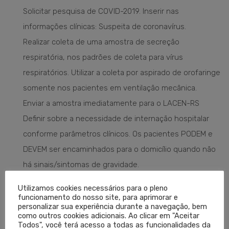
Solicitar pesquisa de COVID-2019. Inserir nas
informações clínicas: Suspeita de coronavírus.
Realizar coleta de uma amostra de secreção
respiratória, nos padrões de coleta para vírus
respiratórios. Utilizar a coleta por aspirado de orofaringe
somente nos pacientes em ventilação mecânica.
Enviar a amostra imediatamente para o LACEN-RS
Definir sobre a necessidade de internação hospitalar
conforme parâmetros clínicos. Os pacientes PODEM e
DEVEM ser encaminhados para o domicílio quando não
há sinais/sintomas de gravidade.
ATENDIMENTO AMBULATORIAL,
Utilizamos cookies necessários para o pleno
funcionamento do nosso site, para aprimorar e
PRONTO-ATENDIMENTO E ATENÇÃO
personalizar sua experiência durante a navegação, bem
como outros cookies adicionais. Ao clicar em "Aceitar
PRIMÁRIA À SAÚDE
Todos", você terá acesso a todas as funcionalidades da