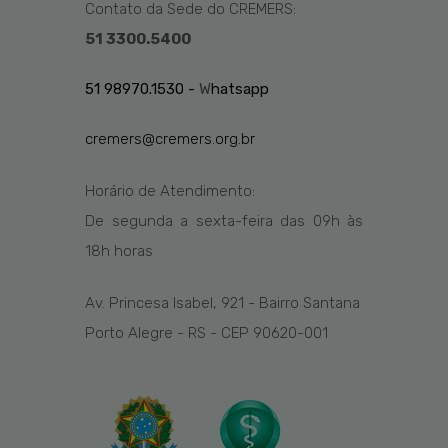
Contato da Sede do CREMERS:
51 3300.5400
51 98970.1530 -
W
hatsapp
cremers@cremers.org.br
Horário de Atendimento:
De segunda a sexta-feira das
09h
às
1
8
h
horas
Av. Princesa Isabel, 921 - Bairro Santana
Porto Alegre - RS - CEP 90620-001