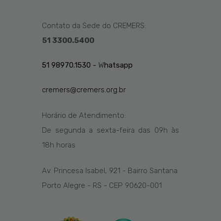
Contato da Sede do CREMERS:
51 3300.5400
51 98970.1530 -
W
hatsapp
cremers@cremers.org.br
Horário de Atendimento:
De segunda a sexta-feira das
09h
às
1
8
h
horas
Av. Princesa Isabel, 921 - Bairro Santana
Porto Alegre - RS - CEP 90620-001