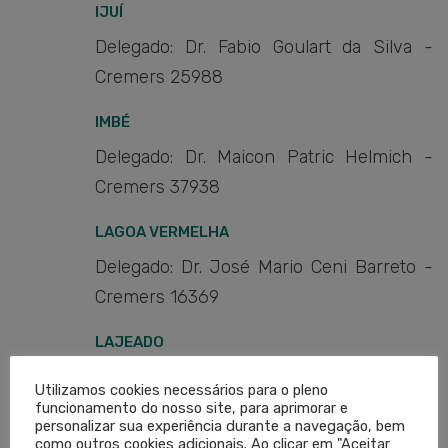
IJUÍ
Delegado: Dr. Fabio Goulart da Silva -
Cremers 25988
IMBÉ
Delegado: Dr. Maicon Patric Helmich -
Cremers 37938
LAGOA VERMELHA
Delegado: Dr. José Mario Ceni Barreto -
Cremers 16369
LAJEADO
Delegado: Dr. Helio Roberto F Fernandes
Utilizamos cookies necessários para o pleno
- Cremers 10458
funcionamento do nosso site, para aprimorar e
personalizar sua experiência durante a navegação, bem
como outros cookies adicionais. Ao clicar em "Aceitar