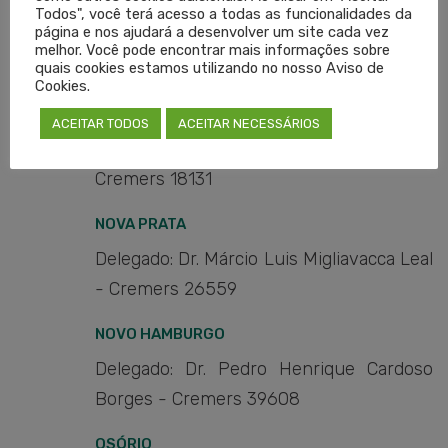
MARAU
Todos", você terá acesso a todas as funcionalidades da
página e nos ajudará a desenvolver um site cada vez
Delegado: Dr. Marcio Bergonsi Turra -
melhor. Você pode encontrar mais informações sobre
Cremers 18509
quais cookies estamos utilizando no nosso Aviso de
Cookies.
MONTENEGRO
ACEITAR TODOS
ACEITAR NECESSÁRIOS
Delegado: Dr. Antonio Carlos Monaretto -
Cremers 18131
NOVA PRATA
Delegado: Dr. Márcio Luis Migliavacca Leal
- Cremers 26559
NOVO HAMBURGO
Delegado: Dr. Pedro Henrique Cardoso
Borges - Cremers 39608
OSÓRIO