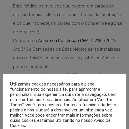
Ética Médica os médicos que exercerem cargos de
direção técnica, clínica ou administrativa da instituição
e os que não estejam quites com o Conselho Regional
de Medicina”;
Conforme o
Anexo da Resolução CFM nº 2152/2016
:
Art. 3º As Comissões de Ética Médica serão instaladas
nas instituições mediante aos seguintes critérios de
proporcionalidade:
Nas instituições com até 30 médicos não haverá a
obrigatoriedade de constituição de Comissão de
Utilizamos cookies necessários para o pleno
funcionamento do nosso site, para aprimorar e
Ética Médica, cabendo ao diretor clínico, se houver,
personalizar sua experiência durante a navegação, bem
como outros cookies adicionais. Ao clicar em "Aceitar
ou ao diretor técnico, encaminhar as demandas
Todos", você terá acesso a todas as funcionalidades da
éticas ao Conselho Regional de Medicina;
página e nos ajudará a desenvolver um site cada vez
melhor. Você pode encontrar mais informações sobre
Na instituição que possuir de 31 (trinta e um) a 999
quais cookies estamos utilizando no nosso Aviso de
Cookies.
(novecentos e noventa e nove) médicos, a