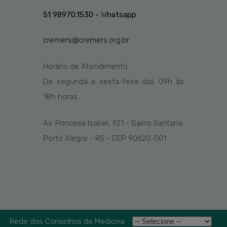
51 98970.1530 -
W
hatsapp
cremers@cremers.org.br
Horário de Atendimento:
De segunda a sexta-feira das
09h
às
1
8
h
horas
Av. Princesa Isabel, 921 - Bairro Santana
Porto Alegre - RS - CEP 90620-001
Rede dos Conselhos de Medicina