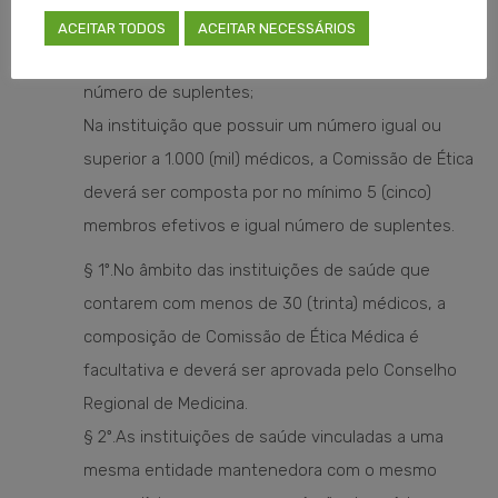
Comissão de Ética Médica deverá ser composta por
ACEITAR TODOS
ACEITAR NECESSÁRIOS
no mínimo 3 (três) membros efetivos e igual
número de suplentes;
Na instituição que possuir um número igual ou
superior a 1.000 (mil) médicos, a Comissão de Ética
deverá ser composta por no mínimo 5 (cinco)
membros efetivos e igual número de suplentes.
§ 1º.No âmbito das instituições de saúde que
contarem com menos de 30 (trinta) médicos, a
composição de Comissão de Ética Médica é
facultativa e deverá ser aprovada pelo Conselho
Regional de Medicina.
§ 2º.As instituições de saúde vinculadas a uma
mesma entidade mantenedora com o mesmo