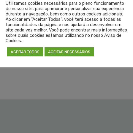
Utilizamos cookies necessários para o pleno funcionamento
do nosso site, para aprimorar e personalizar sua experiência
durante a navegação, bem como outros cookies adicionais.
Ao clicar em "Aceitar Todos", você terá acesso a todas as
funcionalidades da página e nos ajudará a desenvolver um
site cada vez melhor. Você pode encontrar mais informações
sobre quais cookies estamos utilizando no nosso Aviso de
Cookies.
ELSON SIVONEI DA SILVA
DRA. LAÍS DEL PINO LEB
TEZINI – CRM 26958
CRM 8962
ACEITAR TODOS
ACEITAR NECESSÁRIOS
IMEIRO-SECRETÁRIO
SEGUNDA-SECRETÁR