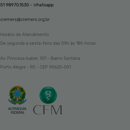
51 98970.1530 -
W
hatsapp
cremers@cremers.org.br
Horário de Atendimento:
De segunda a sexta-feira das
09h
às 1
8
h
horas
Av. Princesa Isabel, 921 - Bairro Santana
Porto Alegre - RS - CEP 90620-001