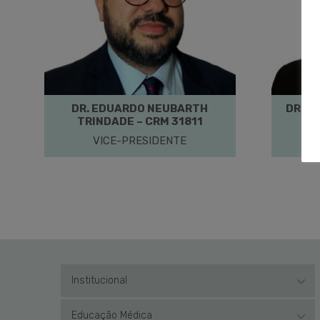
DR. EDUARDO NEUBARTH
DR. N
TRINDADE – CRM 31811
BA
VICE-PRESIDENTE
PR
Institucional
Educação Médica