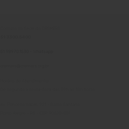
Contato da Sede do CREMERS:
51 3300.5400
51 98970.1530 -
W
hatsapp
cremers@cremers.org.br
Horário de Atendimento:
De segunda a sexta-feira das
09h
às 1
8
h
horas
Av. Princesa Isabel, 921 - Bairro Santana
Porto Alegre - RS - CEP 90620-001