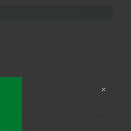
E AQUI E FAÇA SEU CADASTRO
×
o, ou Lei de Publicação, ou Ata de Fundação. Caso haja