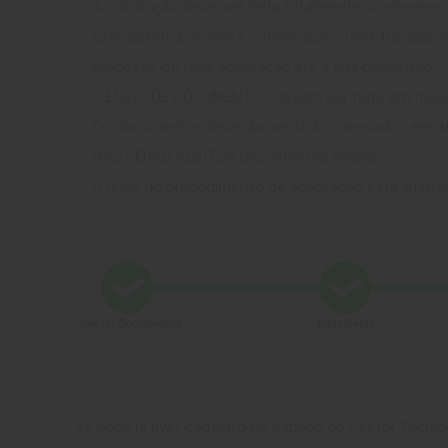
A solicitação deve ser feita totalmente
on-line
em m
Este sistema
on-line
é o meio que o CRM-RS disponib
processo de uma solicitação até a sua conclusão.
O ENVIO DE DOCUMENTOS deverá ser feito em meio di
Os documentos deverão ser todos anexados em ato ú
NÃO SERÃO ACEITOS documentos físicos.
O fluxo do procedimento de solicitação está ilustra
Se você já tiver cadastro no espaço do Diretor Técnic