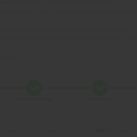
eio digital através do ESPAÇO DO DIRETOR TÉCNICO
iliza para que o Diretor Técnico realize solicitações, receba no
gital de maneira legível em formato PDF de alta resolução.
nico, para prosseguir para a próxima etapa, facilitando e agili
do abaixo:
o, clique neste botão abaixo.
Se você
NÃO
tiver cadastro