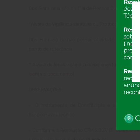
Obs
:
Para inscrição de filial de Pessoa Jurídica, ta
*
Alvará da Vigilância sanitária
ou Protocolo ou Ter
Obs:
Em caso de não possuir atividade médica no lo
ponto de referência.
*
Alvará de localização e funcionamento da Prefeit
isenta o documento)
OBSERVAÇÕES:
- O Instrumento de Constituição e os Alvarás de
Responsável Técnico.
- Conforme a Resolução CFM 2.007/13: Quando se tr
especialista registrado no CREMERS,