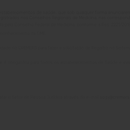
estabelecimentos de saúde, que sob qualquer forma anunciarem e
 registrados nos Conselhos Regionais de Medicina, nas correspon
a pelo Conselho Federal de Medicina, conforme a Res. 2221/201
reconhecimento da CME.
idade no CREMERS para fazer a solicitação de Registro no Sistem
ade é obrigatória para todos os estabelecimentos de Saúde e e
:
tatar o Setor de Pessoa Jurídica através do e-mail
so.pj@cremers.