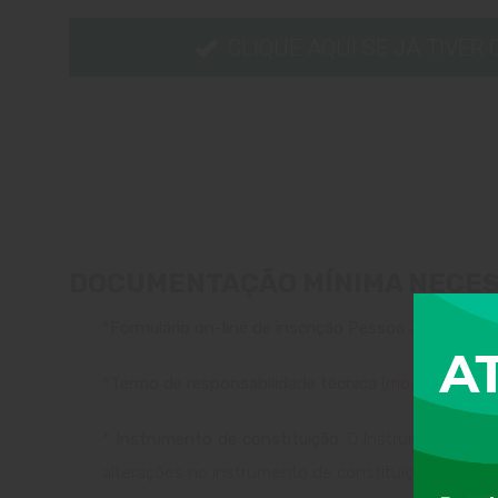
CLIQUE AQUI SE JÁ TIVER
DOCUMENTAÇÃO MÍNIMA NECES
*
Formulário on-line de inscrição Pessoa Jurídica;
*
Termo de responsabilidade técnica
(modelo dispon
*
Instrumento de constituição:
O Instrumento de co
alterações no instrumento de constituição, estas