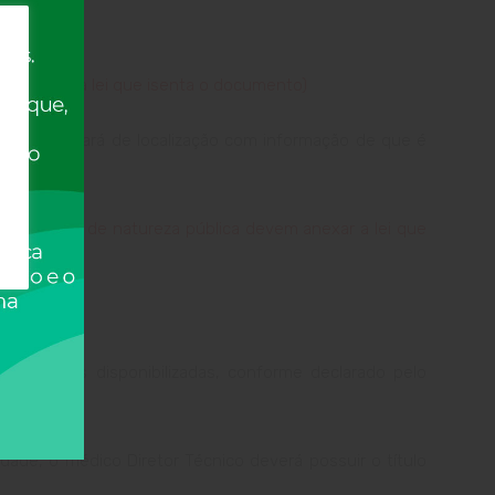
m anexar a lei que isenta o documento)
tária ou alvará de localização com informação de que é
o
(empresas de natureza pública devem anexar a lei que
atividades disponibilizadas, conforme declarado pelo
dade, o médico Diretor Técnico deverá possuir o título