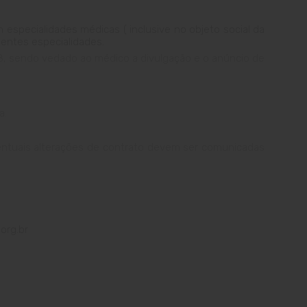
specialidades médicas ( inclusive no objeto social da
dentes especialidades.
8, sendo vedado ao médico a divulgação e o anúncio de
a.
ventuais alterações de contrato devem ser comunicadas
org.br