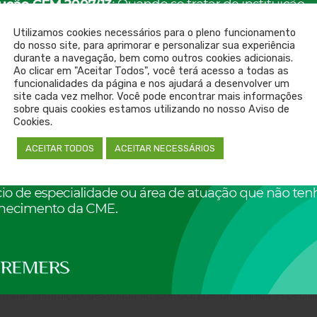
mbém é necessário requerer alteração contratual da matriz.
Utilizamos cookies necessários para o pleno funcionamento
do nosso site, para aprimorar e personalizar sua experiência
mo de Cumprimento de Prazo
(empresas de natureza pública deve
durante a navegação, bem como outros cookies adicionais.
Ao clicar em "Aceitar Todos", você terá acesso a todas as
funcionalidades da página e nos ajudará a desenvolver um
cal, anexar declaração de isenção emitida pela Vigilância Sani
site cada vez melhor. Você pode encontrar mais informações
sobre quais cookies estamos utilizando no nosso Aviso de
Cookies.
ura Municipal
ou Protocolo ou Termo de Cumprimento de Praz
ACEITAR TODOS
ACEITAR NECESSÁRIOS
verão estar atualizados e compatíveis com a estrutura e as 
atar instituição destinada ao exercício de uma única especiali