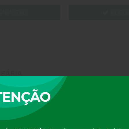
 CADASTRO!
CLIQU
SÁRIA
ível no sistema);
nstituição poderá ser – Contrato Social registrado, ou Estatut
 também deverão ser anexadas.