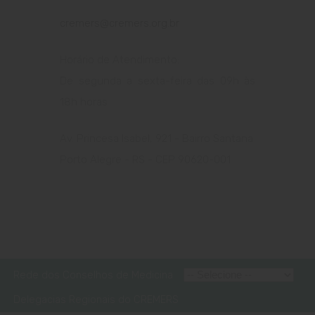
cremers@cremers.org.br
Horário de Atendimento:
De segunda a sexta-feira das
09h
às
1
8
h
horas
Av. Princesa Isabel, 921 - Bairro Santana
Porto Alegre - RS - CEP 90620-001
Rede dos Conselhos de Medicina
Delegacias Regionais do CREMERS