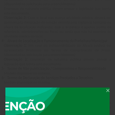
(disponível na solicitação para preenchimento)
Empresas de natureza pública devem anexar a legislação que isenta
este documento.
Observação 2:
Caso o local não exerça atividade médica, deverá ser
apresentada declaração de isenção emitida pela Vigilância Sanitária ou
alvará de localização indicando; que o endereço é apenas ponto de
referência, administrativo ou fiscal, ou ainda que não há exercício de
atividade médica no local.
- Alvará de Localização e Funcionamento da Prefeitura Municipal
Observação 1:
Em caso de indisponibilidade do Alvará poderá ser
apresentado Protocolo ou Termo de Cumprimento de Prazo.
(disponível na solicitação para preenchimento)
Observação 2:
Empresas de natureza pública devem anexar a
legislação que isenta este documento.
- Termo de Não publicização / Compromisso e Responsabilidade
Modelo disponível no sistema.
- Termo de Declaração de Serviços Prestados a Terceiros
Modelo disponível no sistema.
×
IMPORTANTE
·
Atualização dos Documentos:
O Instrumento de Constituição e os
Alvarás devem estar atualizados e compatíveis com a estrutura e as
atividades declaradas pelo Responsável Técnico.