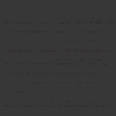
Técnico GBR)
·
Não muda
·
link no
CR Virtual
é
https://servicos.cremers.org.br/documentos/TERMO_CUMPRIMENT
·
Termo de Não publicização / Compromisso e Responsabilidade
·
Disponível no Espaço do DT (Espaço Diretor Técnico GBR)
·
Muda (novo está no chamado #34593) – Mandar para GBR trocar
·
link no
CR Virtual
é
https://servicos.cremers.org.br/documentos/TERMO_PUBLICIDADE_PJ
·
Termo
de Declaração de Serviços Prestados a Terceiros
·
Disponível no Espaço do DT (Espaço Diretor Técnico GBR)
·
Não muda
link no
CR Virtual
é
https://servicos.cremers.org.br/documentos/Modelo_declaracao_