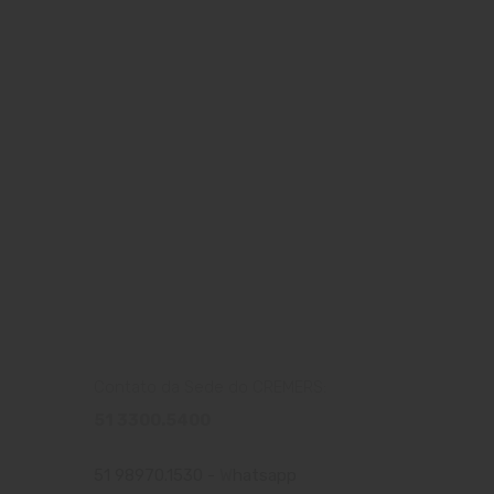
Contato da Sede do CREMERS:
51 3300.5400
51 98970.1530 -
W
hatsapp