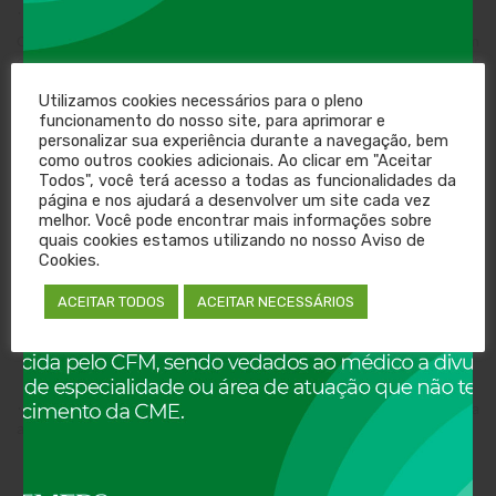
·
Exigências de Especialização:
Conforme a Resolução CFM 2.007/13, para instituições que atuam
exclusivamente em uma especialidade, o Diretor Técnico deve possuir
título de especialista registrado no CREMERS.
Utilizamos cookies necessários para o pleno
Conforme a Resolução CFM 997/80 (Art. 10), estabelecimentos que
funcionamento do nosso site, para aprimorar e
anunciem especialidades médicas, incluindo no objeto social, devem
personalizar sua experiência durante a navegação, bem
contar com profissionais registrados nas respectivas especialidades
como outros cookies adicionais. Ao clicar em "Aceitar
no Conselho Regional de Medicina.
Todos", você terá acesso a todas as funcionalidades da
·
Estética Não é Especialidade Médica:
De acordo com a Resolução
página e nos ajudará a desenvolver um site cada vez
CFM 2221/2018, estética não é reconhecida como especialidade
melhor. Você pode encontrar mais informações sobre
médica. É proibido ao médico divulgar ou anunciar especialidades ou
quais cookies estamos utilizando no nosso Aviso de
áreas de atuação não reconhecidas pela Comissão Mista de
Cookies.
Especialidades (CME).
·
ACEITAR TODOS
ACEITAR NECESSÁRIOS
Renovação Anual: A renovação anual do Certificado de
Regularidade é obrigatória para todos os estabelecimentos de
saúde. Alterações contratuais devem ser comunicadas ao CREMERS.
·
Situação Financeira:
O Diretor Técnico deve estar em dia com a
anuidade no CREMERS para solicitar o registro no sistema.