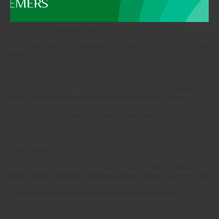
Observações sobre Documentos:
·
Termo de Responsabilidade Técnica
·
Disponível para download no Espaço do DT (Espaço Diretor
Técnico GBR)
·
Não muda
·
link no
CR Virtual
é
https://servicos.cremers.org.br/documentos/TERMO_RT.pdf
·
Termo de Cumprimento de Prazo (Alvará Sanitário)
·
Disponível no Espaço do DT (Espaço Diretor Técnico GBR)
·
Não muda
·
link no
CR Virtual
é
https://servicos.cremers.org.br/documentos/TERMO_CUMPRIMENTO
·
Termo de Cumprimento de Prazo (Alvará Localização)
·
Disponível para download no Espaço do DT (Espaço Diretor