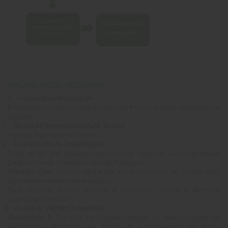
DOCUMENTAÇÃO NECESSÁRIA
1
Formulário de Inscrição
Preenchimento do formulário online de Pessoa Jurídica, disponível no
sistema.
1
Termo de Responsabilidade Técnica
Modelo disponível no sistema.
- Instrumento de Constituição
Pode ser um dos seguintes documentos: Contrato Social registrado;
Estatuto; Lei de Publicação; Ata de Fundação.
Atenção:
Caso existam alterações no instrumento de constituição,
elas também devem ser anexadas.
Para filiais de Pessoa Jurídica, é obrigatório anexar a alteração
contratual da matriz.
- Alvará da Vigilância Sanitária
Observação 1:
Em caso de indisponibilidade do Alvará poderá ser
apresentado Protocolo ou Termo de Cumprimento de Prazo.