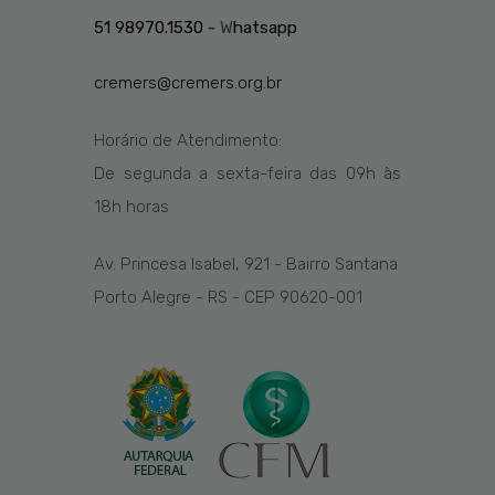
51 98970.1530 -
W
hatsapp
cremers@cremers.org.br
Horário de Atendimento:
De segunda a sexta-feira das
09h
às
1
8
h
horas
Av. Princesa Isabel, 921 - Bairro Santana
Porto Alegre - RS - CEP 90620-001