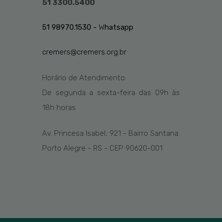
51 3300.5400
51 98970.1530 -
W
hatsapp
cremers@cremers.org.br
Horário de Atendimento:
De segunda a sexta-feira das
09h
às
1
8
h
horas
Av. Princesa Isabel, 921 - Bairro Santana
Porto Alegre - RS - CEP 90620-001