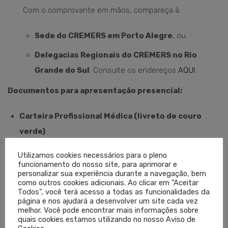
Com o comprovante em mãos, compareça à:
Sede do CREMERS em Porto Alegre
, ou
Delegacias Regionais do CREMERS no Rio
Grande do Sul
. Consulte os endereços
AQUI
.
Documentos para apresentação presencial:
Carteira Profissional Médica (livreto de couro
verde)
.
IMPORTANTE:
Durante a visita, será capturada uma nova
Utilizamos cookies necessários para o pleno
funcionamento do nosso site, para aprimorar e
foto para a emissão da
Cédula de Identidade Médica
personalizar sua experiência durante a navegação, bem
atualizada
.
como outros cookies adicionais. Ao clicar em "Aceitar
Todos", você terá acesso a todas as funcionalidades da
página e nos ajudará a desenvolver um site cada vez
melhor. Você pode encontrar mais informações sobre
quais cookies estamos utilizando no nosso Aviso de