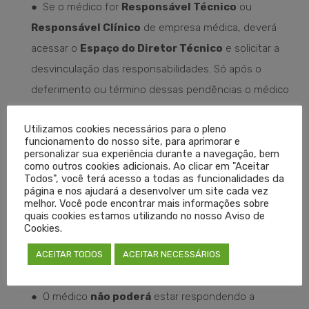
●
Se o médico for
Responsável Técnico
ou
Responsável Clínico
de empresa médica, deverá
acessar o
Espaço do Diretor Técnico
e solicitar a
desvinculação das responsabilidades. Só após o
deferimento ou término dessas pendências o médico
poderá solicitar o cancelamento da inscrição.
Utilizamos cookies necessários para o pleno
●
Caso o médico esteja fora do Estado do Rio Grande
funcionamento do nosso site, para aprimorar e
do Sul, a
Carteira Profissional Médica
(livreto de
personalizar sua experiência durante a navegação, bem
como outros cookies adicionais. Ao clicar em "Aceitar
couro verde) pode ser enviada pelos correios para a
Todos", você terá acesso a todas as funcionalidades da
página e nos ajudará a desenvolver um site cada vez
sede do CREMERS para o devido registro de
melhor. Você pode encontrar mais informações sobre
cancelamento. O médico deverá especificar o
quais cookies estamos utilizando no nosso Aviso de
Cookies.
Conselho Regional de Medicina
onde possui
inscrição primária ativa, para que a carteira seja
ACEITAR TODOS
ACEITAR NECESSÁRIOS
devolvida pelo correio.
●
O médico
não poderá
estar respondendo a