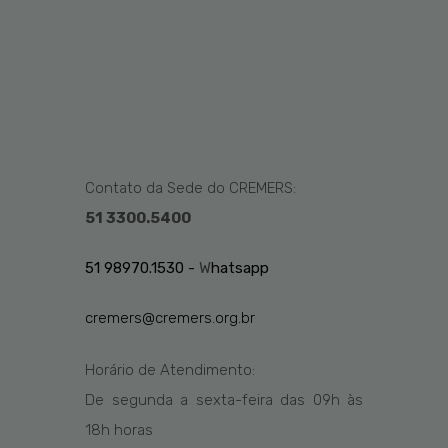
Contato da Sede do CREMERS:
51 3300.5400
51 98970.1530 -
W
hatsapp
cremers@cremers.org.br
Horário de Atendimento:
De segunda a sexta-feira das
09h
às
1
8
h
horas