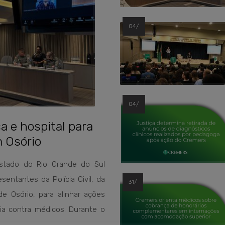
04/
04/
 e hospital para
m Osório
Estado do Rio Grande do Sul
sentantes da Polícia Civil, da
31/
de Osório, para alinhar ações
ia contra médicos. Durante o