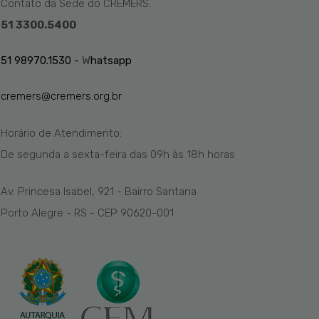
Contato da Sede do CREMERS:
51 3300.5400
51 98970.1530 -
W
hatsapp
cremers@cremers.org.br
Horário de Atendimento:
De segunda a sexta-feira das
09h
às 1
8
h
horas
Av. Princesa Isabel, 921 - Bairro Santana
Porto Alegre - RS - CEP 90620-001