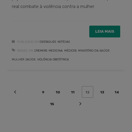
real combate à violência contra a mulher
LEIA MAIS
PUBLICADO EM
DESTAQUES
,
NOTÍCIAS
TAGGED EM:
CREMERS
,
MEDICINA
,
MÉDICOS
,
MINISTÉRIO DA SAÚDE
,
MULHER
,
SAÚDE
,
VIOLÊNCIA OBSTÉTRICA
9
10
11
13
14
12
15