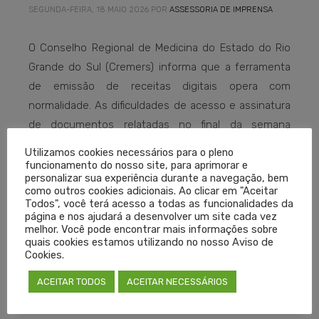
SEGUNDA-FEIRA, 18 MAIO 2026
POR
ASSESSORIA DE IMPRENSA
O Conselho Regional de Medicina do Estado do Rio
Grande do Sul (Cremers) informa que a ferramenta
de emissão de receitas digitais opera com
normalidade. As dificuldades de acesso e assinatura
de documentos relatadas no final da semana
passada ocorreram em função de instabilidades em
Utilizamos cookies necessários para o pleno
sistemas externos ao Cremers e de questões
funcionamento do nosso site, para aprimorar e
personalizar sua experiência durante a navegação, bem
pontuais de conectividade.
como outros cookies adicionais. Ao clicar em "Aceitar
Todos", você terá acesso a todas as funcionalidades da
página e nos ajudará a desenvolver um site cada vez
melhor. Você pode encontrar mais informações sobre
quais cookies estamos utilizando no nosso Aviso de
LEIA MAIS
Cookies.
PUBLICADO EM
NOTÍCIAS
ACEITAR TODOS
ACEITAR NECESSÁRIOS
TAGGED EM:
CREMERS
,
RECEITAS DIGITAIS