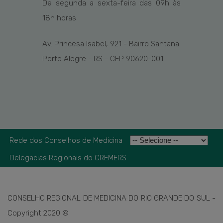
De segunda a sexta-feira das
09h
às
1
8
h
horas
Av. Princesa Isabel, 921 - Bairro Santana
Porto Alegre - RS - CEP 90620-001
Rede dos Conselhos de Medicina
Delegacias Regionais do CREMERS
CONSELHO REGIONAL DE MEDICINA DO RIO GRANDE DO SUL -
Copyright 2020 ©