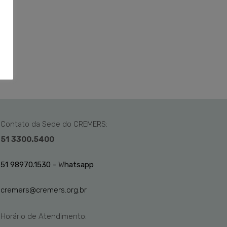
Contato da Sede do CREMERS:
51 3300.5400
51 98970.1530 -
W
hatsapp
cremers@cremers.org.br
Horário de Atendimento: