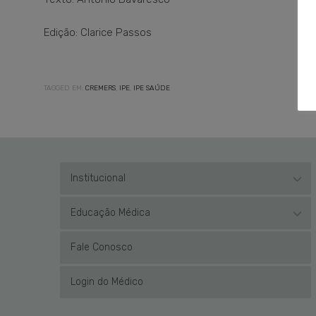
Edição: Clarice Passos
TAGGED EM:
CREMERS
,
IPE
,
IPE SAÚDE
Institucional
Educação Médica
Fale Conosco
Login do Médico