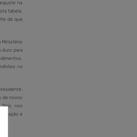
reajuste na
sta tabela,
orte de que
 Ministério
 duro para
edimentos,
milhões no
residente,
to de novos
. “Nós nos
ientação e