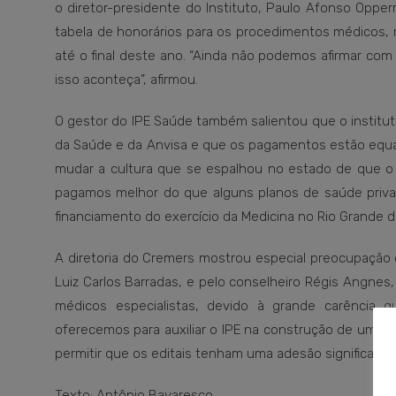
o diretor-presidente do Instituto, Paulo Afonso Opper
tabela de honorários para os procedimentos médicos, r
até o final deste ano. “Ainda não podemos afirmar co
isso aconteça”, afirmou.
O gestor do IPE Saúde também salientou que o institut
da Saúde e da Anvisa e que os pagamentos estão equal
mudar a cultura que se espalhou no estado de que o 
pagamos melhor do que alguns planos de saúde priva
financiamento do exercício da Medicina no Rio Grande do
A diretoria do Cremers mostrou especial preocupação 
Luiz Carlos Barradas, e pelo conselheiro Régis Angnes
médicos especialistas, devido à grande carência 
oferecemos para auxiliar o IPE na construção de um 
permitir que os editais tenham uma adesão significativa
Texto: Antônio Bavaresco