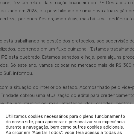
mann, fez um relato da situação financeira do IPE. Destacou o 
ealizado em 2023, e a possibilidade de uma nova atualização de
m certeza, por questões orçamentárias, mas há uma tendência f
o está trabalhando na gestão dos protocolos, sob supervisão do
izados, ocorrendo em um fluxo quinzenal. “Estamos trabalhando
IPE está quebrado. Estamos sanados e hoje, para alguns proc
dos. Só este ano, vamos colocar no mercado mais de R$ 300 
 Sul”, informou.
com a situação do interior do estado. Acompanhado pelo vice-p
, Trindade cobrou uma atualização do edital para credenciamen
que há em municípios mais afastados dos grandes centros
estudo de dimensionamento, no sentido de buscar uma melhor or
Utilizamos cookies necessários para o pleno funcionamento
 por parte dos médicos”, explicou.
do nosso site, para aprimorar e personalizar sua experiência
durante a navegação, bem como outros cookies adicionais.
Ao clicar em "Aceitar Todos", você terá acesso a todas as