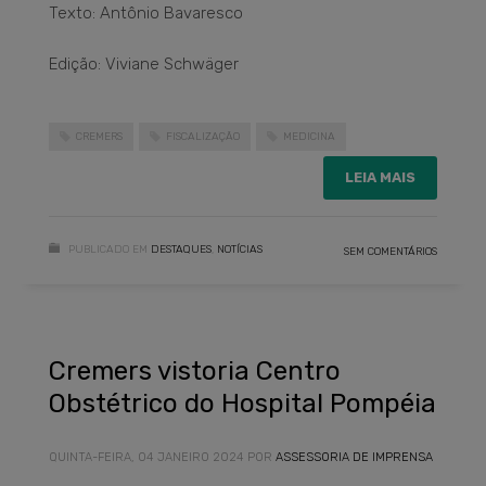
Texto: Antônio Bavaresco
Edição: Viviane Schwäger
CREMERS
FISCALIZAÇÃO
MEDICINA
LEIA MAIS
PUBLICADO EM
DESTAQUES
,
NOTÍCIAS
SEM COMENTÁRIOS
Cremers vistoria Centro
Obstétrico do Hospital Pompéia
QUINTA-FEIRA, 04 JANEIRO 2024
POR
ASSESSORIA DE IMPRENSA