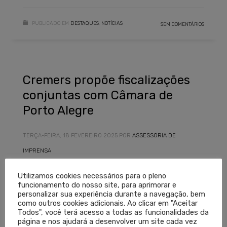
PUBLICADO EM
DESTAQUES
,
NOTÍCIAS
SEM COMENTÁRIOS
Cremers propõe fiscalizações
conjuntas com Câmara de
Porto Alegre
TERÇA-FEIRA, 18 FEVEREIRO 2025
POR
ASSESSORIA DE
IMPRENSA
Utilizamos cookies necessários para o pleno
funcionamento do nosso site, para aprimorar e
personalizar sua experiência durante a navegação, bem
como outros cookies adicionais. Ao clicar em "Aceitar
Todos", você terá acesso a todas as funcionalidades da
página e nos ajudará a desenvolver um site cada vez