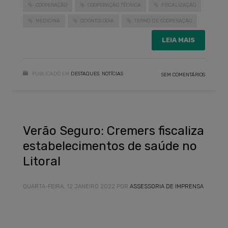
COOPERAÇÃO
COOPERAÇÃO TÉCNICA
FISCALIZAÇÃO
MEDICINA
ODONTOLOGIA
TERMO DE COOPERAÇÃO
LEIA MAIS
PUBLICADO EM
DESTAQUES
,
NOTÍCIAS
SEM COMENTÁRIOS
Verão Seguro: Cremers fiscaliza
estabelecimentos de saúde no
Litoral
QUARTA-FEIRA, 12 JANEIRO 2022
POR
ASSESSORIA DE IMPRENSA