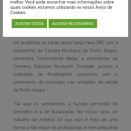
melhor. Você pode encontrar mais informações sobre
quais cookies estamos utilizando no nosso Aviso de
Cookies.
ACEITAR TODOS
ACEITAR NECESSÁRIOS
Em audiência na tarde desta terça-feira (18) com a
presidente da Câmara Municipal de Porto Alegre,
vereadora Comandante Nádia, o presidente do
Cremers, Eduardo Neubarth Trindade, propôs a
realização de fiscalizações conjuntas com o
parlamento do município nas unidades de saúde
de Porto Alegre.
“Tal qual os vereadores, a função primordial do
Conselho é a de fiscalização. No nosso caso, do
trabalho do médico. Só que isso é feito de uma
forma a não expor os profissionais e nem prejudicar