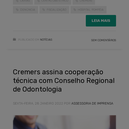
CAXIAS
CENTRO OBSTÉTRICO
CREMERS
DENÚNCIA
FISCALIZAÇÃO
HOSPITAL POMPÉIA
LEIA MAIS
PUBLICADO EM
NOTÍCIAS
SEM COMENTÁRIOS
Cremers assina cooperação
técnica com Conselho Regional
de Odontologia
SEXTA-FEIRA, 28 JANEIRO 2022
POR
ASSESSORIA DE IMPRENSA