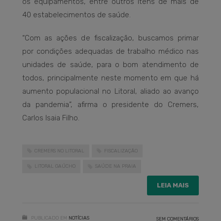
os equipamentos, entre outros itens de mais de
40 estabelecimentos de saúde.
“Com as ações de fiscalização, buscamos primar
por condições adequadas de trabalho médico nas
unidades de saúde, para o bom atendimento de
todos, principalmente neste momento em que há
aumento populacional no Litoral, aliado ao avanço
da pandemia”, afirma o presidente do Cremers,
Carlos Isaia Filho.
CREMERS NO LITORAL
FISCALIZAÇÃO
LITORAL GAÚCHO
SAÚDE NA PRAIA
LEIA MAIS
PUBLICADO EM
NOTÍCIAS
SEM COMENTÁRIOS