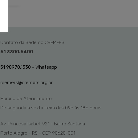
Contato da Sede do CREMERS:
51 3300.5400
51 98970.1530 -
W
hatsapp
cremers@cremers.org.br
Horário de Atendimento:
De segunda a sexta-feira das
09h
às 1
8
h
horas
Av. Princesa Isabel, 921 - Bairro Santana
Porto Alegre - RS - CEP 90620-001