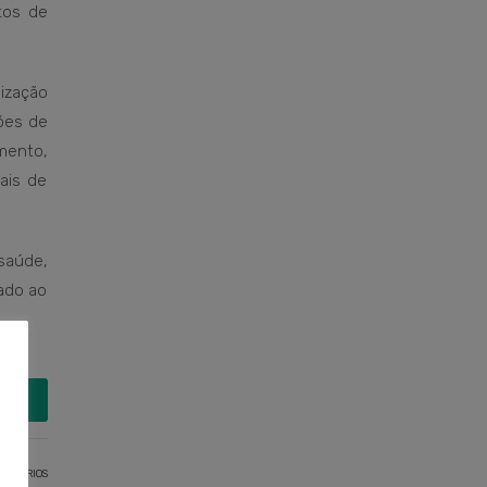
tos de
ização
ões de
mento,
ais de
saúde,
ado ao
MAIS
ENTÁRIOS