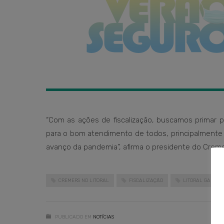
“Com as ações de fiscalização, buscamos primar 
para o bom atendimento de todos, principalmente
avanço da pandemia”, afirma o presidente do Cremers
CREMERS NO LITORAL
FISCALIZAÇÃO
LITORAL GAÚCH
PUBLICADO EM
NOTÍCIAS