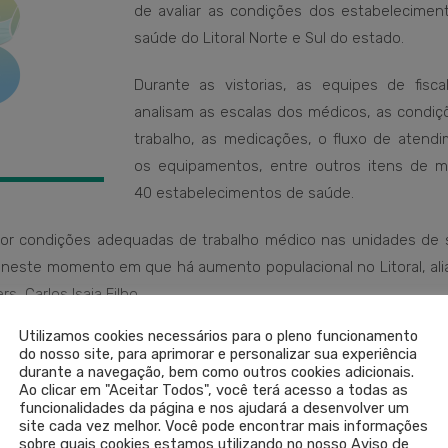
de avaliar as condições dos estabelecimen
saúde do Litoral Norte e Sul do estado.
Durante as vistorias, as equipes de fiscal
analisam as escalas dos médicos, as condiç
trabalho, as medicações, o fluxo de atendi
os equipamentos, entre outros itens de m
40 estabelecimentos de saúde.
por condições adequadas de trabalho médico nas unidades de 
 neste momento em que há aumento populacional no Litoral, ali
, Carlos Isaia Filho.
Utilizamos cookies necessários para o pleno funcionamento
do nosso site, para aprimorar e personalizar sua experiência
O
SAÚDE NA PRAIA
LEIA 
durante a navegação, bem como outros cookies adicionais.
Ao clicar em "Aceitar Todos", você terá acesso a todas as
funcionalidades da página e nos ajudará a desenvolver um
site cada vez melhor. Você pode encontrar mais informações
SEM COM
sobre quais cookies estamos utilizando no nosso Aviso de