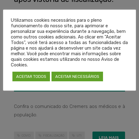
SEXTA-FEIRA, 08 JANEIRO 2021
POR
ASSESSORIA DE IMPRENSA
Utilizamos cookies necessários para o pleno
funcionamento do nosso site, para aprimorar e
personalizar sua experiência durante a navegação, bem
como outros cookies adicionais. Ao clicar em "Aceitar
Todos", você terá acesso a todas as funcionalidades da
página e nos ajudará a desenvolver um site cada vez
melhor. Você pode encontrar mais informações sobre
quais cookies estamos utilizando no nosso Aviso de
Cookies.
ACEITAR TODOS
ACEITAR NECESSÁRIOS
Confira o comunicado do Cremers aos médicos e à
população.
COVID
FISCALIZAÇÃO
UTI
LEIA MAIS