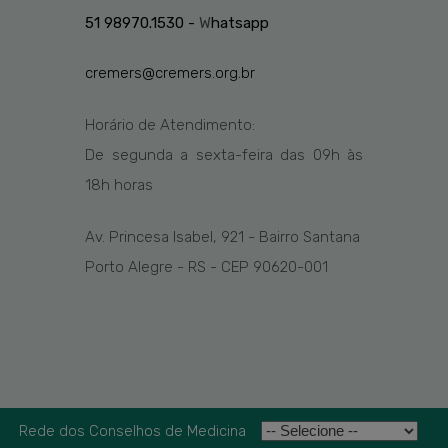
51 98970.1530 -
W
hatsapp
cremers@cremers.org.br
Horário de Atendimento:
De segunda a sexta-feira das
09h
às
1
8
h
horas
Av. Princesa Isabel, 921 - Bairro Santana
Porto Alegre - RS - CEP 90620-001
Rede dos Conselhos de Medicina