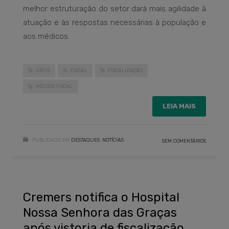
melhor estruturação do setor dará mais agilidade à
atuação e às respostas necessárias à população e
aos médicos.
DEFIS
FISCAL
FISCALIZAÇÃO
MÉDICO FISCAL
LEIA MAIS
PUBLICADO EM
DESTAQUES
,
NOTÍCIAS
SEM COMENTÁRIOS
Cremers notifica o Hospital
Nossa Senhora das Graças
após vistoria de fiscalização.