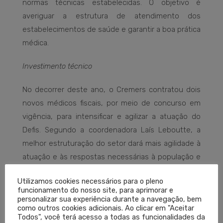
normas técnicas estabelecidas. O objetivo é
averiguar a estrutura de atendimento dos
estabelecimentos de saúde e garantir a boa prática
médica.
Investimento técnico
No decorrer deste ano, o Cremers contratou dois
novos médicos fiscais, por meio de concurso em
vigência, para intensificar e agilizar a atuação do
Defis. Segundo a coordenadora Laís Leboutte, a
melhor estruturação do setor dará mais agilidade à
atuação e às respostas necessárias à população e
aos médicos.
Utilizamos cookies necessários para o pleno
funcionamento do nosso site, para aprimorar e
personalizar sua experiência durante a navegação, bem
ATENDIMENTO MÉDICO
CREMERS ATENDIMENTO
como outros cookies adicionais. Ao clicar em "Aceitar
Todos", você terá acesso a todas as funcionalidades da
FISCALIZAÇÃO
MINISTÉRIO PÚBLICO CREMERS