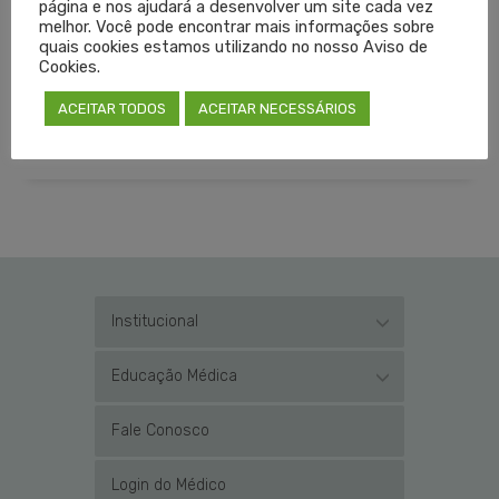
página e nos ajudará a desenvolver um site cada vez
melhor. Você pode encontrar mais informações sobre
VISTORIA EM HOSPITAL
quais cookies estamos utilizando no nosso Aviso de
Cookies.
LEIA MAIS
ACEITAR TODOS
ACEITAR NECESSÁRIOS
PUBLICADO EM
DESTAQUES
,
NOTÍCIAS
SEM COMENTÁRIOS
Institucional
Educação Médica
Fale Conosco
Login do Médico