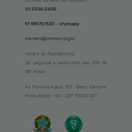
Contato da Sede do CREMERS:
51 3300.5400
51 98970.1530 -
W
hatsapp
cremers@cremers.org.br
Horário de Atendimento:
De segunda a sexta-feira das
09h
às
1
8
h
horas
Av. Princesa Isabel, 921 - Bairro Santana
Porto Alegre - RS - CEP 90620-001