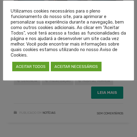
Utilizamos cookies necessários para o pleno
funcionamento do nosso site, para aprimorar e
personalizar sua experiência durante a navegação, bem
como outros cookies adicionais. Ao clicar em "Aceitar
Todos", você terá acesso a todas as funcionalidades da
página e nos ajudará a desenvolver um site cada vez
melhor. Você pode encontrar mais informações sobre
quais cookies estamos utilizando no nosso Aviso de
Cookies.
ACEITAR TODOS
ACEITAR NECESSÁRIOS
CAXIAS
CENTRO OBSTÉTRICO
CREMERS
DENÚNCIA
FISCALIZAÇÃO
HOSPITAL POMPÉIA
LEIA MAIS
PUBLICADO EM
NOTÍCIAS
SEM COMENTÁRIOS