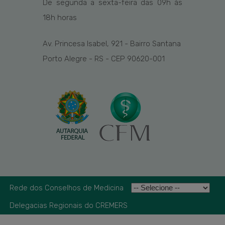
De segunda a sexta-feira das
09h
às
1
8
h
horas
Av. Princesa Isabel, 921 - Bairro Santana
Porto Alegre - RS - CEP 90620-001
Rede dos Conselhos de Medicina
Delegacias Regionais do CREMERS