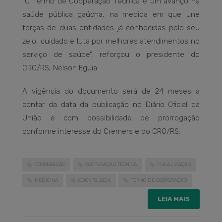
“O Termo de Cooperação Técnica é um avanço na
saúde pública gaúcha, na medida em que une
forças de duas entidades já conhecidas pelo seu
zelo, cuidado e luta por melhores atendimentos no
serviço de saúde”, reforçou o presidente do
CRO/RS, Nelson Eguia.
A vigência do documento será de 24 meses a
contar da data da publicação no Diário Oficial da
União e com possibilidade de prorrogação
conforme interesse do Cremers e do CRO/RS.
COOPERAÇÃO
COOPERAÇÃO TÉCNICA
FISCALIZAÇÃO
MEDICINA
ODONTOLOGIA
TERMO DE COOPERAÇÃO
LEIA MAIS