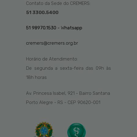
Contato da Sede do CREMERS:
51 3300.5400
51 98970.1530 -
W
hatsapp
cremers@cremers.org.br
Horário de Atendimento:
De segunda a sexta-feira das
09h
às
1
8
h
horas
Av. Princesa Isabel, 921 - Bairro Santana
Porto Alegre - RS - CEP 90620-001