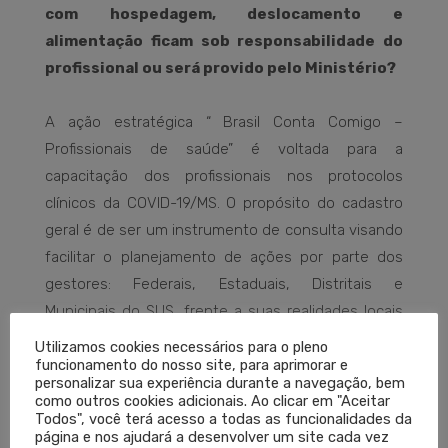
com hospedagem, deslocamento e
alimentação ficam sob responsabilidade do
profissional ou será provido pelo Ministério?
A ação estratégica “ Brasil Conta Comigo –
Profissionais de saúde” é voltada para a
capacitação dos profissionais nos protocolos
clínicos da COVID-19/MS. O propósito do cadastro
geral é de ser um instrumento de consulta visando
facilitar o planejamento de ações por parte dos
gestores: Federais, Estaduais, Distritais e
Municipais do SUS, frente a suas realidades locais
de enfrentamento à propagação do Coronavírus.
Utilizamos cookies necessários para o pleno
funcionamento do nosso site, para aprimorar e
Neste sentido, eventual ação de recrutamento de
personalizar sua experiência durante a navegação, bem
profissionais caberá aos gestores.
como outros cookies adicionais. Ao clicar em "Aceitar
Todos", você terá acesso a todas as funcionalidades da
página e nos ajudará a desenvolver um site cada vez
Quais das 14 categorias que constam na