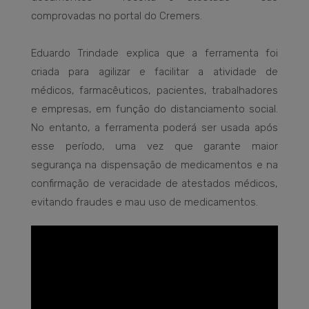
comprovadas no portal do Cremers.
Eduardo Trindade explica que a ferramenta foi
criada para agilizar e facilitar a atividade de
médicos, farmacêuticos, pacientes, trabalhadores
e empresas, em função do distanciamento social.
No entanto, a ferramenta poderá ser usada após
esse período, uma vez que garante maior
segurança na dispensação de medicamentos e na
confirmação de veracidade de atestados médicos,
evitando fraudes e mau uso de medicamentos.