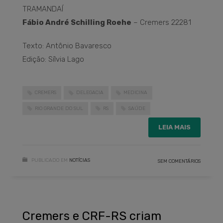
TRAMANDAÍ
Fábio André Schilling Roehe
– Cremers 22281
Texto: Antônio Bavaresco
Edição: Sílvia Lago
CREMERS
DELEGACIA
MEDICINA
RIO GRANDE DO SUL
RS
SAÚDE
LEIA MAIS
PUBLICADO EM
NOTÍCIAS
SEM COMENTÁRIOS
Cremers e CRF-RS criam