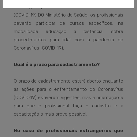
Estratégica para enfrentamento do Coronavírus
(COVID-19) DO Ministério da Saúde, os profissionais
deverão participar de cursos específicos, na
modalidade educação a distância, sobre
procedimentos para lidar com a pandemia do
Coronavírus (COVID-19).
Qual é o prazo para cadastramento?
O prazo de cadastramento estará aberto enquanto
as ações para o enfrentamento do Coronavírus
(COVID-19) estiverem vigentes, mas a orientação é
para que o profissional faça o cadastro e a
capacitação o mais breve possível.
No caso de profissionais estrangeiros que