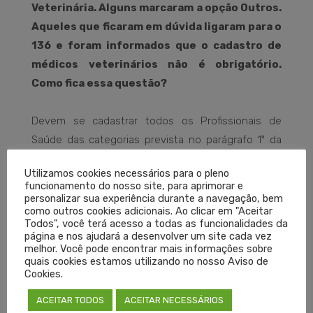
Veterinária. Alguns marcaram a opção Outros.
Aqueles que ficaram em dúvida ligaram para o
136 e foram informados que o cadastro de
médicos veterinários não é obrigatório.
Como fica essa questão?
Devem se cadastrar todos os Profissionais de
Saúde das categorias prevista no parágrafo 1º da
portaria GM/MS 639 de 31 de março de 2020 que
Utilizamos cookies necessários para o pleno
estejam registrados nos respectivos conselhos
funcionamento do nosso site, para aprimorar e
profissionais.
personalizar sua experiência durante a navegação, bem
como outros cookies adicionais. Ao clicar em "Aceitar
Todos", você terá acesso a todas as funcionalidades da
Como será a participação dos profissionais da
página e nos ajudará a desenvolver um site cada vez
melhor. Você pode encontrar mais informações sobre
saúde?
quais cookies estamos utilizando no nosso Aviso de
Cookies.
Após o preenchimento do cadastro no “O Brasil
ACEITAR TODOS
ACEITAR NECESSÁRIOS
Conta Comigo – Profissionais de Saúde” – Ação