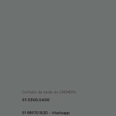
Contato da Sede do CREMERS:
51 3300.5400
51 98970.1530 -
W
hatsapp