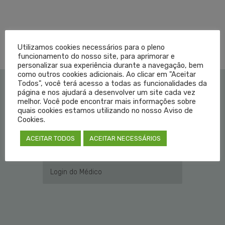
TAGGED EM:
COVID-19
,
RS
,
SES
Utilizamos cookies necessários para o pleno
funcionamento do nosso site, para aprimorar e
personalizar sua experiência durante a navegação, bem
como outros cookies adicionais. Ao clicar em "Aceitar
Todos", você terá acesso a todas as funcionalidades da
página e nos ajudará a desenvolver um site cada vez
Institucional
melhor. Você pode encontrar mais informações sobre
quais cookies estamos utilizando no nosso Aviso de
Cookies.
Educação Médica
ACEITAR TODOS
ACEITAR NECESSÁRIOS
Fale Conosco
Login do Médico