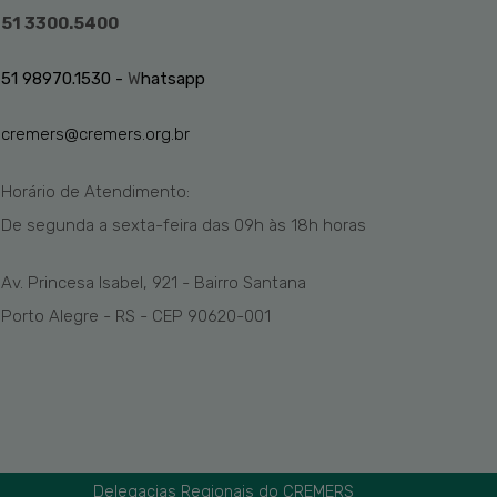
51 3300.5400
51 98970.1530 -
W
hatsapp
cremers@cremers.org.br
Horário de Atendimento:
De segunda a sexta-feira das
09h
às 1
8
h
horas
Av. Princesa Isabel, 921 - Bairro Santana
Porto Alegre - RS - CEP 90620-001
Delegacias Regionais do CREMERS