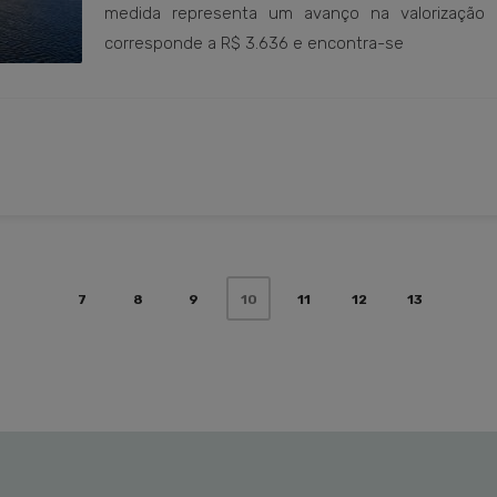
medida representa um avanço na valorização 
corresponde a R$ 3.636 e encontra-se
7
8
9
11
12
13
10