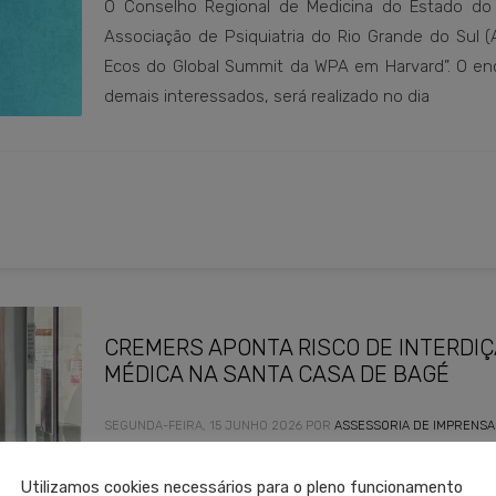
O Conselho Regional de Medicina do Estado do 
Associação de Psiquiatria do Rio Grande do Sul (
Ecos do Global Summit da WPA em Harvard”. O enco
demais interessados, será realizado no dia
CREMERS APONTA RISCO DE INTERDI
MÉDICA NA SANTA CASA DE BAGÉ
SEGUNDA-FEIRA, 15 JUNHO 2026
POR
ASSESSORIA DE IMPRENSA
O Conselho Regional de Medicina do Estado do R
Utilizamos cookies necessários para o pleno funcionamento