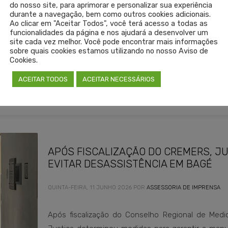
do nosso site, para aprimorar e personalizar sua experiência
com a escala médica apresentada para o Bloco 
durante a navegação, bem como outros cookies adicionais.
análise da documentação encaminhada pela ins
Ao clicar em "Aceitar Todos", você terá acesso a todas as
funcionalidades da página e nos ajudará a desenvolver um
continuados, repetição de médicos em turnos suc
site cada vez melhor. Você pode encontrar mais informações
sobre quais cookies estamos utilizando no nosso Aviso de
Cookies.
ACEITAR TODOS
ACEITAR NECESSÁRIOS
APÓS FISCALIZAÇÃO DO CREMERS, J
EVITAR DESASSISTÊNCIA EM BAGÉ
QUINTA-FEIRA, 11 JUNHO 2026
POR
ASSESSORIA DE IMPRENSA
Após fiscalização do Conselho Regional de Medi