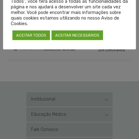
Todos", você terá acesso a todas as funcionalidades da
página e nos ajudará a desenvolver um site cada vez
melhor. Você pode encontrar mais informações sobre
quais cookies estamos utilizando no nosso Aviso de
50ANOS
CREMERS
MÉRITOMÉDICO
Cookies.
LEIA MAIS
ACEITAR TODOS
ACEITAR NECESSÁRIOS
PUBLICADO EM
DESTAQUES
,
NOTÍCIAS
SEM COMENTÁRIOS
Institucional
Educação Médica
Fale Conosco