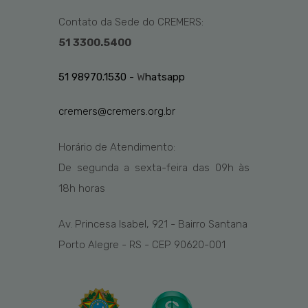
Contato da Sede do CREMERS:
51 3300.5400
51 98970.1530 -
W
hatsapp
cremers@cremers.org.br
Horário de Atendimento:
De segunda a sexta-feira das
09h
às
1
8
h
horas
Av. Princesa Isabel, 921 - Bairro Santana
Porto Alegre - RS - CEP 90620-001