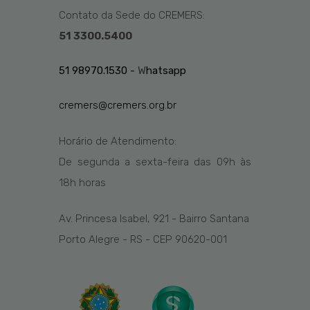
Contato da Sede do CREMERS:
51 3300.5400
51 98970.1530 -
W
hatsapp
cremers@cremers.org.br
Horário de Atendimento:
De segunda a sexta-feira das
09h
às
1
8
h
horas
Av. Princesa Isabel, 921 - Bairro Santana
Porto Alegre - RS - CEP 90620-001