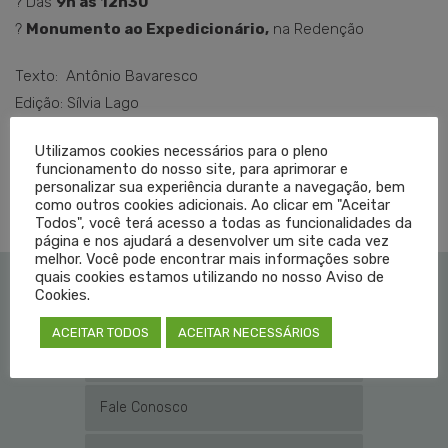
? Das
9h às 12h30
?
Monumento ao Expedicionário,
na Redenção
Texto: Antônio Bavaresco
Edição: Sílvia Lago
Utilizamos cookies necessários para o pleno
funcionamento do nosso site, para aprimorar e
TAGGED EM:
CHECK-UP
,
CREMERS
,
VASCULAR
personalizar sua experiência durante a navegação, bem
como outros cookies adicionais. Ao clicar em "Aceitar
Todos", você terá acesso a todas as funcionalidades da
página e nos ajudará a desenvolver um site cada vez
melhor. Você pode encontrar mais informações sobre
quais cookies estamos utilizando no nosso Aviso de
Cookies.
Institucional
ACEITAR TODOS
ACEITAR NECESSÁRIOS
Educação Médica
Fale Conosco