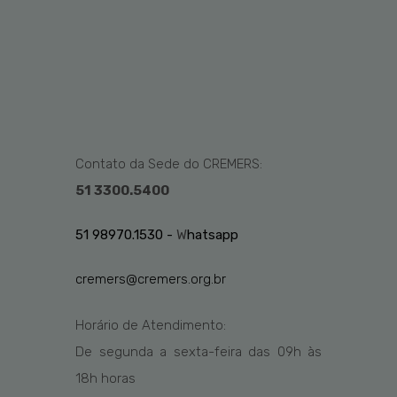
Contato da Sede do CREMERS:
51 3300.5400
51 98970.1530 -
W
hatsapp
cremers@cremers.org.br
Horário de Atendimento:
De segunda a sexta-feira das
09h
às
1
8
h
horas