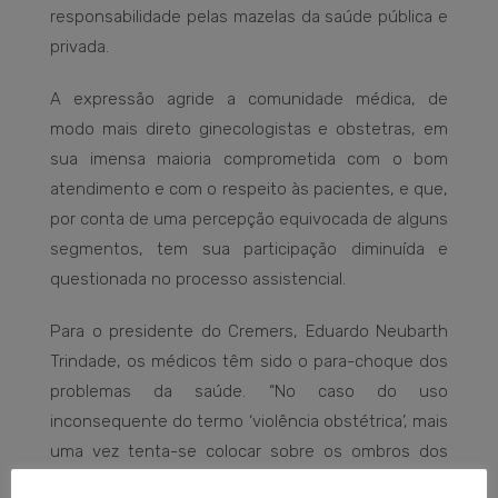
responsabilidade pelas mazelas da saúde pública e
privada.
A expressão agride a comunidade médica, de
modo mais direto ginecologistas e obstetras, em
sua imensa maioria comprometida com o bom
atendimento e com o respeito às pacientes, e que,
por conta de uma percepção equivocada de alguns
segmentos, tem sua participação diminuída e
questionada no processo assistencial.
Para o presidente do Cremers, Eduardo Neubarth
Trindade, os médicos têm sido o para-choque dos
problemas da saúde. “No caso do uso
inconsequente do termo ‘violência obstétrica’, mais
uma vez tenta-se colocar sobre os ombros dos
médicos a responsabilidade sobre intercorrências