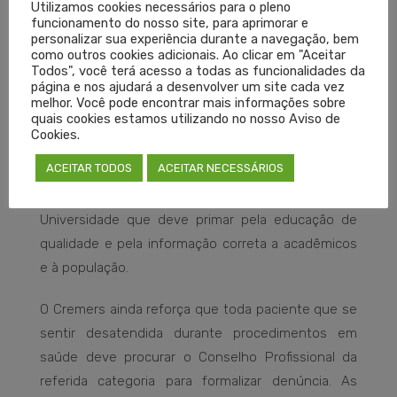
Utilizamos cookies necessários para o pleno
que, muitas vezes, são atendidas por equipes
funcionamento do nosso site, para aprimorar e
multiprofissionais. Não há qualquer fundamento
personalizar sua experiência durante a navegação, bem
como outros cookies adicionais. Ao clicar em "Aceitar
pressupor que o médico, no exercício da sua
Todos", você terá acesso a todas as funcionalidades da
atividade, vá prejudicar seu paciente ou o
página e nos ajudará a desenvolver um site cada vez
melhor. Você pode encontrar mais informações sobre
andamento da equipe de trabalho.”
quais cookies estamos utilizando no nosso Aviso de
Cookies.
Diante desse quadro, o Cremers entende que o
ACEITAR TODOS
ACEITAR NECESSÁRIOS
termo ‘violência obstétrica’ é inapropriado,
devendo ser abolido, ainda mais por uma
Universidade que deve primar pela educação de
qualidade e pela informação correta a acadêmicos
e à população.
O Cremers ainda reforça que toda paciente que se
sentir desatendida durante procedimentos em
saúde deve procurar o Conselho Profissional da
referida categoria para formalizar denúncia. As