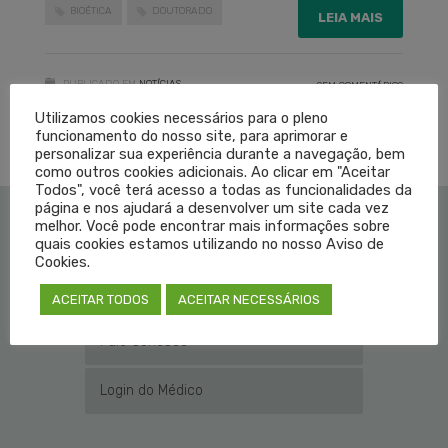
BIOÉTICA
DOUTORADO
LEIA MAIS
PUBLICADO EM
NOTÍCIAS
SEM COMENTÁRIOS
Utilizamos cookies necessários para o pleno
funcionamento do nosso site, para aprimorar e
personalizar sua experiência durante a navegação, bem
como outros cookies adicionais. Ao clicar em "Aceitar
Todos", você terá acesso a todas as funcionalidades da
página e nos ajudará a desenvolver um site cada vez
melhor. Você pode encontrar mais informações sobre
quais cookies estamos utilizando no nosso Aviso de
Institucional
Cookies.
Educação Médica
ACEITAR TODOS
ACEITAR NECESSÁRIOS
Fale Conosco
Login do Médico