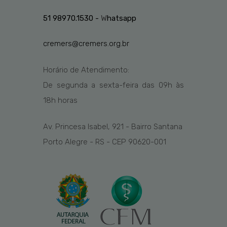
51 98970.1530 -
W
hatsapp
cremers@cremers.org.br
Horário de Atendimento:
De segunda a sexta-feira das
09h
às
1
8
h
horas
Av. Princesa Isabel, 921 - Bairro Santana
Porto Alegre - RS - CEP 90620-001