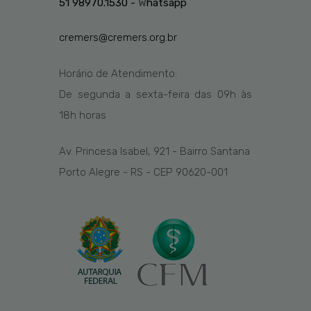
51 98970.1530 -
W
hatsapp
cremers@cremers.org.br
Horário de Atendimento:
De segunda a sexta-feira das
09h
às
1
8
h
horas
Av. Princesa Isabel, 921 - Bairro Santana
Porto Alegre - RS - CEP 90620-001