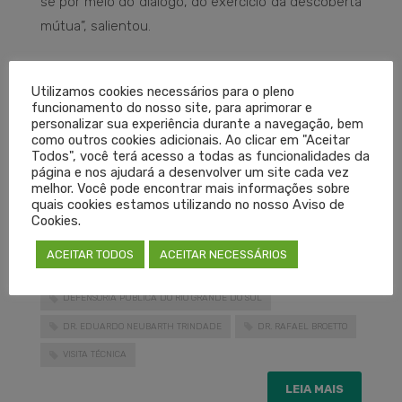
se por meio do diálogo, do exercício da descoberta
mútua”, salientou.
Acompanhados pela coordenadora, os
Utilizamos cookies necessários para o pleno
representantes do Cremers foram conhecer a
funcionamento do nosso site, para aprimorar e
estrutura física da Câmara de Conciliação da DPE-
personalizar sua experiência durante a navegação, bem
como outros cookies adicionais. Ao clicar em "Aceitar
RS. Também foram discutidas formas de parceria
Todos", você terá acesso a todas as funcionalidades da
entre as duas instituições, visando à implantação
página e nos ajudará a desenvolver um site cada vez
melhor. Você pode encontrar mais informações sobre
dos conceitos de mediação e conciliação para
quais cookies estamos utilizando no nosso Aviso de
atendimento às demandas da classe médica no
Cookies.
Cremers.
ACEITAR TODOS
ACEITAR NECESSÁRIOS
DEFENSORIA PÚBLICA DO RIO GRANDE DO SUL
DR. EDUARDO NEUBARTH TRINDADE
DR. RAFAEL BROETTO
VISITA TÉCNICA
LEIA MAIS