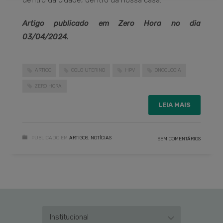
dentro da cidade, dentro da nossa casa.
Artigo publicado em Zero Hora no dia
03/04/2024.
ARTIGO
COLO UTERINO
HPV
ONCOLOGIA
ZERO HORA
LEIA MAIS
PUBLICADO EM
ARTIGOS
,
NOTÍCIAS
SEM COMENTÁRIOS
Institucional