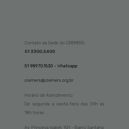
Contato da Sede do CREMERS:
51 3300.5400
51 98970.1530 -
W
hatsapp
cremers@cremers.org.br
Horário de Atendimento:
De segunda a sexta-feira das
09h
às
1
8
h
horas
Av. Princesa Isabel, 921 - Bairro Santana