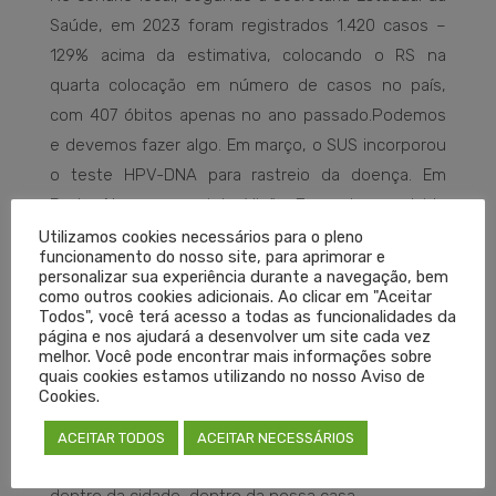
Saúde, em 2023 foram registrados 1.420 casos –
129% acima da estimativa, colocando o RS na
quarta colocação em número de casos no país,
com 407 óbitos apenas no ano passado.Podemos
e devemos fazer algo. Em março, o SUS incorporou
o teste HPV-DNA para rastreio da doença. Em
Porto Alegre, o projeto Visão Zero, desenvolvido
pelo Instituto de Governança e Controle do Câncer
Utilizamos cookies necessários para o pleno
funcionamento do nosso site, para aprimorar e
em parceria com a prefeitura, vem organizando
personalizar sua experiência durante a navegação, bem
ações como o Rolê da Vacina nas escolas para
como outros cookies adicionais. Ao clicar em "Aceitar
Todos", você terá acesso a todas as funcionalidades da
aumentar a cobertura contra o HPV e criando
página e nos ajudará a desenvolver um site cada vez
estratégias sobre a importância dos exames
melhor. Você pode encontrar mais informações sobre
quais cookies estamos utilizando no nosso Aviso de
preventivos oferecidos de forma gratuita nos
Cookies.
postos de saúde.
ACEITAR TODOS
ACEITAR NECESSÁRIOS
Uma cidade sem câncer de colo uterino começa