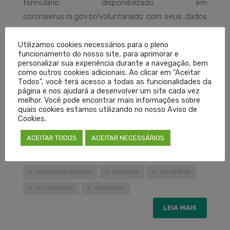
formulário disponibilizado em
coronavirus.rs.gov.br/voluntariado com seus dados
pessoais e informar grau de escolaridade,
formação, especialidade e registro profissional,
Utilizamos cookies necessários para o pleno
funcionamento do nosso site, para aprimorar e
além do turno e dias de disponibilidade. Os dados
personalizar sua experiência durante a navegação, bem
serão disponibilizados pela SES para a gestão dos
como outros cookies adicionais. Ao clicar em "Aceitar
Todos", você terá acesso a todas as funcionalidades da
municípios e instituições de Saúde, caso haja
página e nos ajudará a desenvolver um site cada vez
necessidade de substituição ou ampliação da força
melhor. Você pode encontrar mais informações sobre
quais cookies estamos utilizando no nosso Aviso de
de trabalho.
Cookies.
Cadastre-se aqui
.
ACEITAR TODOS
ACEITAR NECESSÁRIOS
MÉDICOS VOLUNTÁRIOS
PANDEMIA
VOLUNTÁRIA
VOLUNTARIADO
VOLUNTÁRIO
LEIA MAIS