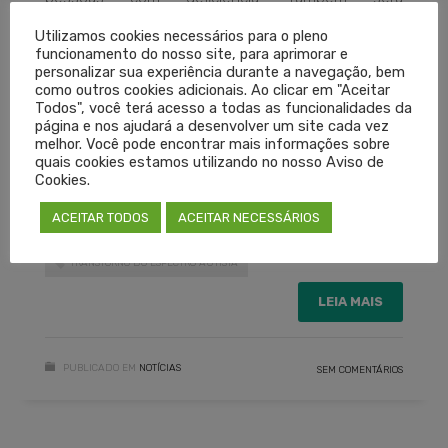
encaminhada solicitação de capacitação de
Utilizamos cookies necessários para o pleno
pediatras para o correto diagnóstico de crianças
funcionamento do nosso site, para aprimorar e
personalizar sua experiência durante a navegação, bem
com TEA, bem como a capacitação de atendentes
como outros cookies adicionais. Ao clicar em "Aceitar
nas entidades que prestam atendimento às
Todos", você terá acesso a todas as funcionalidades da
página e nos ajudará a desenvolver um site cada vez
pessoas com deficiência.
melhor. Você pode encontrar mais informações sobre
quais cookies estamos utilizando no nosso Aviso de
Cookies.
AUTISMO
CRIANÇA COM DEFICIÊNCIA
PCD
ACEITAR TODOS
ACEITAR NECESSÁRIOS
TEA
TRANSPORTE
TRANSTORNO DO ESPECTRO AUTISTA
LEIA MAIS
PUBLICADO EM
NOTÍCIAS
SEM COMENTÁRIOS