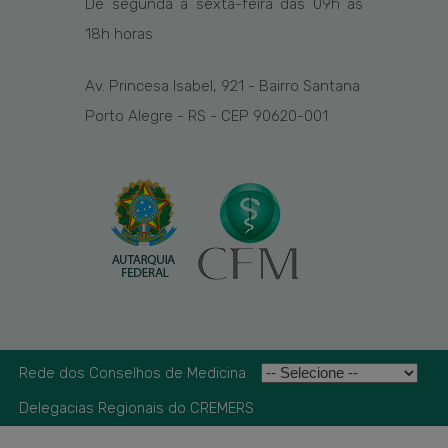
De segunda a sexta-feira das
09h
às
1
8
h
horas
Av. Princesa Isabel, 921 - Bairro Santana
Porto Alegre - RS - CEP 90620-001
Rede dos Conselhos de Medicina
Delegacias Regionais do CREMERS