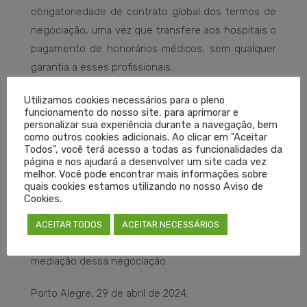
obrigatoriedade de contrato global dos termos de
negociação, uma vez que transfere aos hospitais o
pagamento de honorários médicos, sem qualquer
garantia a esses profissionais.
Por fim, o Cremers defende o diálogo entre as
Utilizamos cookies necessários para o pleno
funcionamento do nosso site, para aprimorar e
partes envolvidas – profissionais da saúde,
personalizar sua experiência durante a navegação, bem
hospitais e governo do Estado – para buscar a
como outros cookies adicionais. Ao clicar em "Aceitar
Todos", você terá acesso a todas as funcionalidades da
melhor solução para a assistência de cerca de 1
página e nos ajudará a desenvolver um site cada vez
milhão de pessoas atendidas pelo IPE Saúde, bem
melhor. Você pode encontrar mais informações sobre
quais cookies estamos utilizando no nosso Aviso de
como para buscar melhor remuneração aos
Cookies.
médicos credenciados.
ACEITAR TODOS
ACEITAR NECESSÁRIOS
Para isso, o Conselho se coloca à disposição para a
mediação dessa negociação.
Porto Alegre, 29 de abril de 2024.