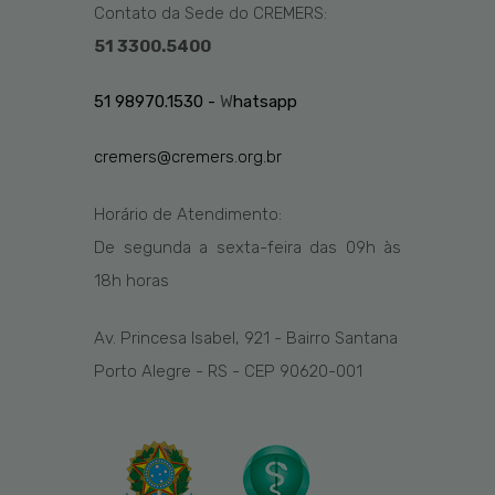
Contato da Sede do CREMERS:
51 3300.5400
51 98970.1530 -
W
hatsapp
cremers@cremers.org.br
Horário de Atendimento:
De segunda a sexta-feira das
09h
às
1
8
h
horas
Av. Princesa Isabel, 921 - Bairro Santana
Porto Alegre - RS - CEP 90620-001