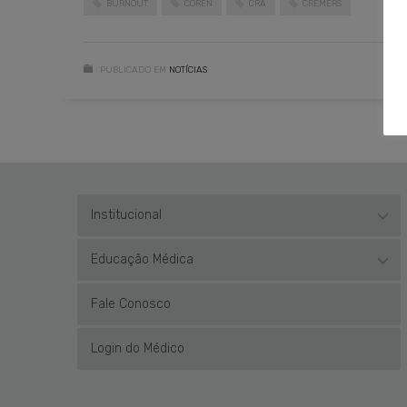
BURNOUT
COREN
CRA
CREMERS
PUBLICADO EM
NOTÍCIAS
Institucional
Educação Médica
Fale Conosco
Login do Médico