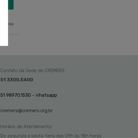
MAIS
ENTÁRIOS
Contato da Sede do CREMERS:
51 3300.5400
51 98970.1530 -
W
hatsapp
cremers@cremers.org.br
Horário de Atendimento:
De segunda a sexta-feira das
09h
às 1
8
h
horas