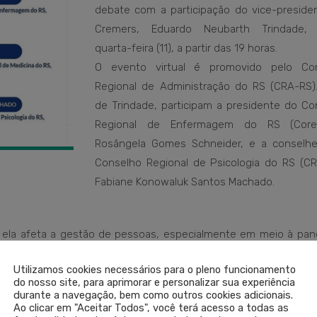
debate com a participação do vice-preside
Cremers, Eduardo Neubarth Trindade, 
quarta-feira (11), a partir das 19 horas.
O evento virtual é promovido pelo Co
Regional de Administração do RS (CRA-RS)
de Trindade, participam a presidente do Co
Regional de Enfermagem do RS (Coren
Rosângela Gomes Schneider, e a conselhe
Conselho Regional de Psicologia do RS (CR
Fabiane Konowaluk Santos Machado.
ela afeta a gestão de pessoas, especialmente em meio à pan
nto será transmitido pelo Google Meet, e os interessados po
Utilizamos cookies necessários para o pleno funcionamento
do nosso site, para aprimorar e personalizar sua experiência
durante a navegação, bem como outros cookies adicionais.
Ao clicar em "Aceitar Todos", você terá acesso a todas as