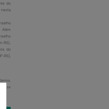
nte do
nesta
nselho
. Além
nselho
-RS),
ira do
P-RS),
demia,
dem se