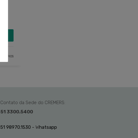
MAIS
ENTÁRIOS
Contato da Sede do CREMERS:
51 3300.5400
51 98970.1530 -
W
hatsapp