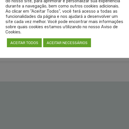
do nosso site, para aprimorar e personalizar sua experiência
durante a navegação, bem como outros cookies adicionais.
Ao clicar em "Aceitar Todos", você terá acesso a todas as
funcionalidades da página e nos ajudará a desenvolver um
site cada vez melhor. Você pode encontrar mais informações
sobre quais cookies estamos utilizando no nosso Aviso de
TOS MÉDICOS
Cookies.
LEIA 
ACEITAR TODOS
ACEITAR NECESSÁRIOS
SEM COM