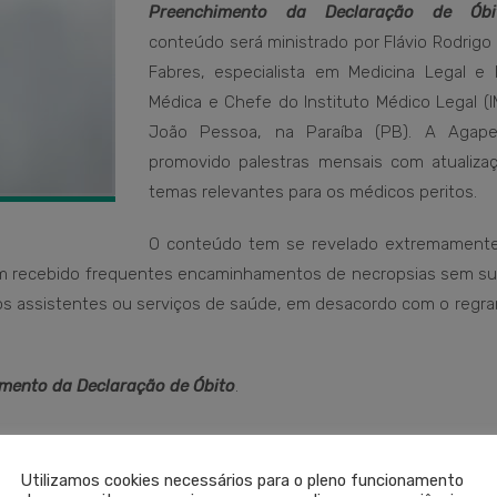
Preenchimento da Declaração de Óbi
conteúdo será ministrado por Flávio Rodrigo
Fabres, especialista em Medicina Legal e P
Médica e Chefe do Instituto Médico Legal (I
João Pessoa, na Paraíba (PB). A Agap
promovido palestras mensais com atualiza
temas relevantes para os médicos peritos.
O conteúdo tem se revelado extremamente
êm recebido frequentes encaminhamentos de necropsias sem su
cos assistentes ou serviços de saúde, em desacordo com o regr
mento da Declaração de Óbito
.
Utilizamos cookies necessários para o pleno funcionamento