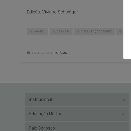
Edição: Viviane Schwäger
AGAPEL
CREMERS
DECLARAÇÃODEÓBITO
PERI
PUBLICADO EM
NOTÍCIAS
Institucional
Educação Médica
Fale Conosco