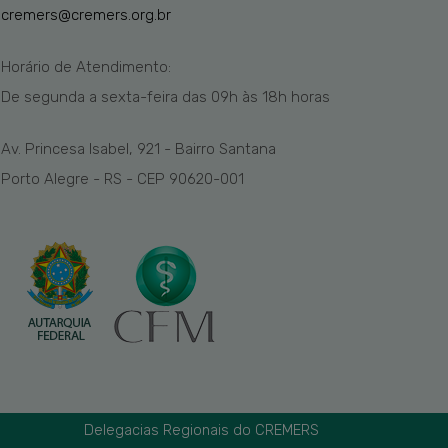
cremers@cremers.org.br
Horário de Atendimento:
De segunda a sexta-feira das
09h
às 1
8
h
horas
Av. Princesa Isabel, 921 - Bairro Santana
Porto Alegre - RS - CEP 90620-001
Delegacias Regionais do CREMERS