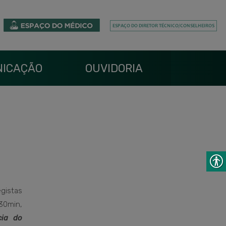
ICAÇÃO
OUVIDORIA
istas
30min,
cia do