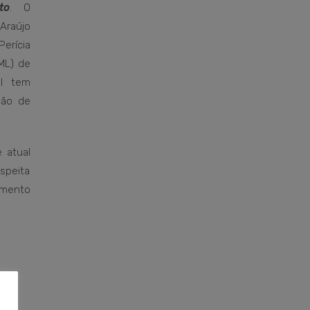
to
. O
 Araújo
erícia
ML) de
el tem
ção de
 atual
speita
amento