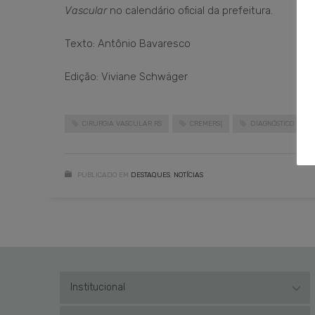
Vascular
no calendário oficial da prefeitura.
Texto: Antônio Bavaresco
Edição: Viviane Schwäger
CIRURGIA VASCULAR RS
CREMERS[
DIAGNÓSTICO
PUBLICADO EM
DESTAQUES
,
NOTÍCIAS
Institucional