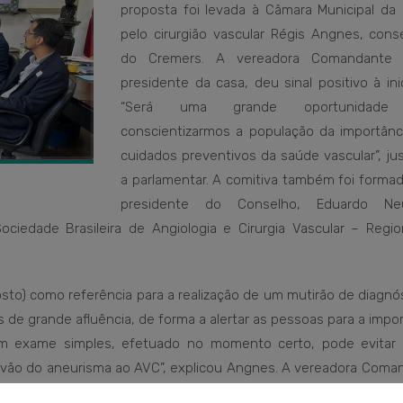
proposta foi levada à Câmara Municipal da c
pelo cirurgião vascular Régis Angnes, conse
do Cremers. A vereadora Comandante N
presidente da casa, deu sinal positivo à inic
“Será uma grande oportunidade
conscientizarmos a população da importânc
cuidados preventivos da saúde vascular”, jus
a parlamentar. A comitiva também foi formad
presidente do Conselho, Eduardo Neu
ciedade Brasileira de Angiologia e Cirurgia Vascular – Regio
gosto) como referência para a realização de um mutirão de diagnó
e grande afluência, de forma a alertar as pessoas para a impo
“Um exame simples, efetuado no momento certo, pode evitar
e vão do aneurisma ao AVC”, explicou Angnes. A vereadora Coma
i propondo a inclusão da
Semana de Conscientização para o C