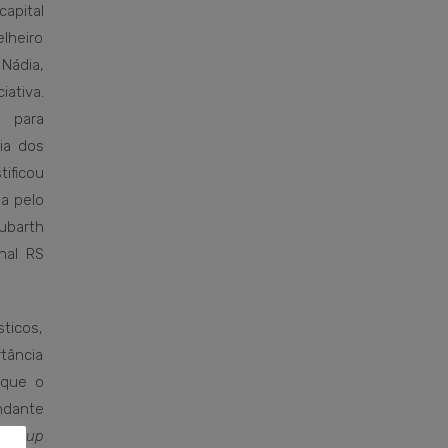
apital
lheiro
ádia,
iativa.
 para
ia dos
tificou
a pelo
barth
nal RS
sticos,
rtância
 que o
ndante
heckup