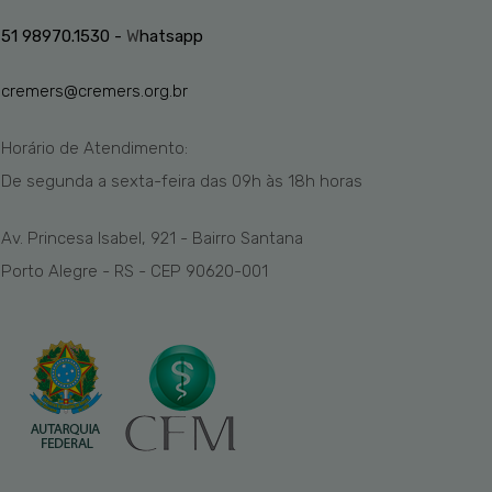
51 98970.1530 -
W
hatsapp
cremers@cremers.org.br
Horário de Atendimento:
De segunda a sexta-feira das
09h
às 1
8
h
horas
Av. Princesa Isabel, 921 - Bairro Santana
Porto Alegre - RS - CEP 90620-001