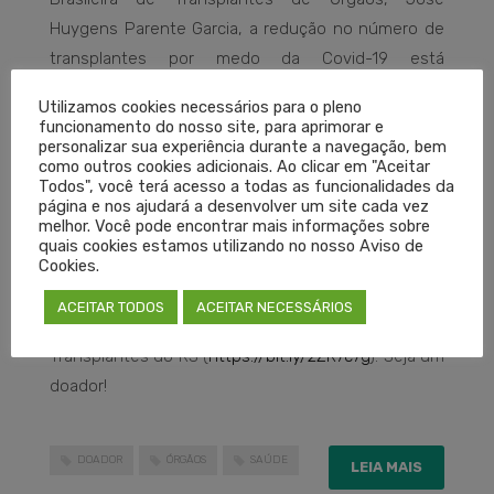
Huygens Parente Garcia, a redução no número de
transplantes por medo da Covid-19 está
provocando até mesmo um aumento da demanda
Utilizamos cookies necessários para o pleno
por hemodiálise. De acordo com a coordenadora da
funcionamento do nosso site, para aprimorar e
personalizar sua experiência durante a navegação, bem
Central de Transplantes, Sandra Coccaro, é preciso
como outros cookies adicionais. Ao clicar em "Aceitar
trabalhar a informação, desmitificar questões
Todos", você terá acesso a todas as funcionalidades da
página e nos ajudará a desenvolver um site cada vez
referentes à doação e sensibilizar a população por
melhor. Você pode encontrar mais informações sobre
meio do diálogo.
quais cookies estamos utilizando no nosso Aviso de
Cookies.
A Associação Brasileira de Transplantes
ACEITAR TODOS
ACEITAR NECESSÁRIOS
disponibiliza no site os principais Centros de
Transplantes do RS (
https://bit.ly/2ZR7c7g
). Seja um
doador!
DOADOR
ÓRGÃOS
SAÚDE
LEIA MAIS