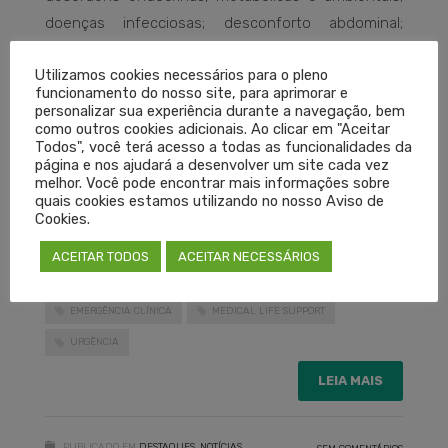
doenças infecciosas; desconforto abdominal;
emergências toxicológicas, produtos perigosos e
Utilizamos cookies necessários para o pleno
armas de destruição em massa.
funcionamento do nosso site, para aprimorar e
personalizar sua experiência durante a navegação, bem
como outros cookies adicionais. Ao clicar em "Aceitar
Além da parte teórica, haverá simulações de
Todos", você terá acesso a todas as funcionalidades da
atendimento. Os alunos serão certificados pelo
página e nos ajudará a desenvolver um site cada vez
melhor. Você pode encontrar mais informações sobre
American College of Surgeons e National
quais cookies estamos utilizando no nosso Aviso de
Association of Emergency Medical Technicians.
Cookies.
ACEITAR TODOS
ACEITAR NECESSÁRIOS
AMLS
CURSO
EMERGÊNCIA
EMERGÊNCIA CLÍNICA
MEDICAL LIFE SUPPORT
URGÊNCIA
LEIA MAIS
PUBLICADO EM
DESTAQUES
,
NOTÍCIAS