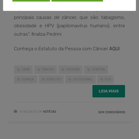
favorecendo aos pacientes que precisam.
Especialmente, informando a população sobre as
principais causas de câncer, que são: tabagismo,
obesidade e HPV (papilomavírus humano), entre
outras”, finaliza Pedrini.
Conheça o Estatuto da Pessoa com Câncer
AQUI
.
14238
CÂNCER
CREMERS
DIREITOS
DOENÇA
ESTATUTO
LEI FEDERAL
SUS
LEIA MAIS
PUBLICADO EM
NOTÍCIAS
SEM COMENTÁRIOS