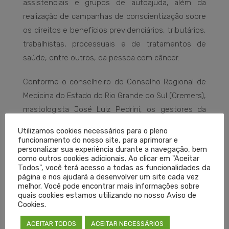
assistenciais e grupos de autoajuda, além da
realização de campanhas de conscientização sobre
os direitos e benefícios previdenciários, tributários,
trabalhistas, processuais e de tratamentos de
saúde, entre outros, da pessoa com câncer.
Conforme o conselheiro do Conselho Regional de
Medicina do Estado do Rio Grande do Sul (Cremers),
mastologista José Luiz Pedrini, os gestores da
saúde e do SUS, principalmente, devem ter
Utilizamos cookies necessários para o pleno
atenção especial a esse grupo de pacientes cada
funcionamento do nosso site, para aprimorar e
personalizar sua experiência durante a navegação, bem
vez maior no Brasil, uma vez que o câncer
como outros cookies adicionais. Ao clicar em "Aceitar
diagnosticado precocemente e com tratamento
Todos", você terá acesso a todas as funcionalidades da
página e nos ajudará a desenvolver um site cada vez
imediato tem maior chance de cura.
melhor. Você pode encontrar mais informações sobre
quais cookies estamos utilizando no nosso Aviso de
“A sociedade civil e a classe médica devem ter as
Cookies.
condições adequadas para cumprir o estatuto,
ACEITAR TODOS
ACEITAR NECESSÁRIOS