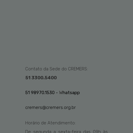
Contato da Sede do CREMERS:
51 3300.5400
51 98970.1530 -
W
hatsapp
cremers@cremers.org.br
Horário de Atendimento:
De segunda a sexta-feira das
09h
às