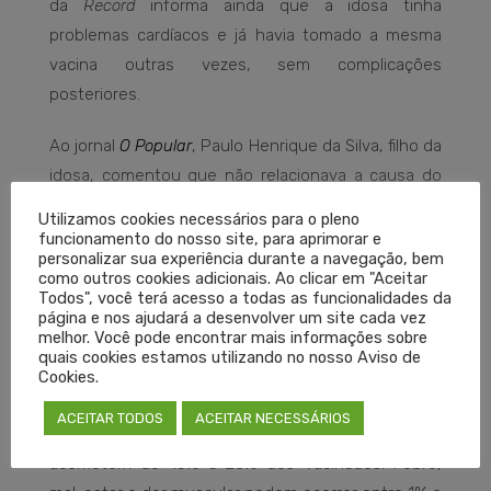
da
Record
informa ainda que a idosa tinha
problemas cardíacos e já havia tomado a mesma
vacina outras vezes, sem complicações
posteriores.
Ao jornal
O Popular
, Paulo Henrique da Silva, filho da
idosa, comentou que não relacionava a causa do
óbito com a vacina contra a gripe já que nunca
Utilizamos cookies necessários para o pleno
tinha sofrido problemas antes.
funcionamento do nosso site, para aprimorar e
personalizar sua experiência durante a navegação, bem
como outros cookies adicionais. Ao clicar em "Aceitar
Instituições como a
SBIm
(Sociedade Brasileira de
Todos", você terá acesso a todas as funcionalidades da
Imunizações) e a
Fiocruz
(Fundação Oswaldo Cruz)
página e nos ajudará a desenvolver um site cada vez
melhor. Você pode encontrar mais informações sobre
e o
Ministério da Saúde
não elencam ataques
quais cookies estamos utilizando no nosso Aviso de
cardíacos entre os possíveis efeitos adversos da
Cookies.
vacina contra a gripe. As principais manifestações
ACEITAR TODOS
ACEITAR NECESSÁRIOS
são dor, vermelhidão e endurecimento da pele, que
acometem de 15% a 20% dos vacinados. Febre,