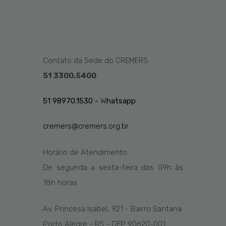
Contato da Sede do CREMERS:
51 3300.5400
51 98970.1530 -
W
hatsapp
cremers@cremers.org.br
Horário de Atendimento:
De segunda a sexta-feira das
09h
às
1
8
h
horas
Av. Princesa Isabel, 921 - Bairro Santana
Porto Alegre - RS - CEP 90620-001