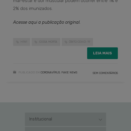
mal-estar e dor muscular podem ocorrer entre 1% e
2% dos imunizados.
Acesse aqui a publicação original.
H1N1
IDOSA MORTA
ÓBITO COVID-19
LEIA MAIS
PUBLICADO EM
CORONAVÍRUS
,
FAKE NEWS
SEM COMENTÁRIOS
Institucional