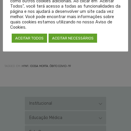
como outros cookies adicionais. Ao clicar em "Aceitar
principais manifestações são dor, vermelhidão e
Todos", você terá acesso a todas as funcionalidades da
página e nos ajudará a desenvolver um site cada vez
endurecimento da pele, que acometem de 15% a 20% dos
melhor. Você pode encontrar mais informações sobre
vacinados. Febre, mal-estar e dor muscular podem ocorrer
quais cookies estamos utilizando no nosso Aviso de
Cookies.
entre 1% e 2% dos imunizados.
ACEITAR TODOS
ACEITAR NECESSÁRIOS
Acesse aqui a publicação original.
TAGGED EM:
H1N1
,
IDOSA MORTA
,
ÓBITO COVID-19
Institucional
Educação Médica