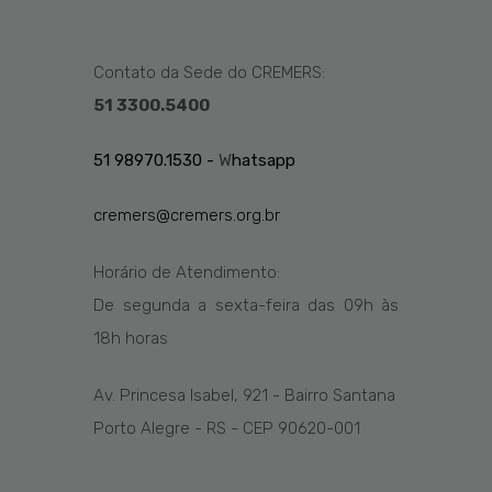
Contato da Sede do CREMERS:
51 3300.5400
51 98970.1530 -
W
hatsapp
cremers@cremers.org.br
Horário de Atendimento:
De segunda a sexta-feira das
09h
às
1
8
h
horas
Av. Princesa Isabel, 921 - Bairro Santana
Porto Alegre - RS - CEP 90620-001