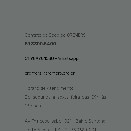
Contato da Sede do CREMERS:
51 3300.5400
51 98970.1530 -
W
hatsapp
cremers@cremers.org.br
Horário de Atendimento:
De segunda a sexta-feira das
09h
às
1
8
h
horas
Av. Princesa Isabel, 921 - Bairro Santana
Porto Alegre - RS - CEP 90620-001