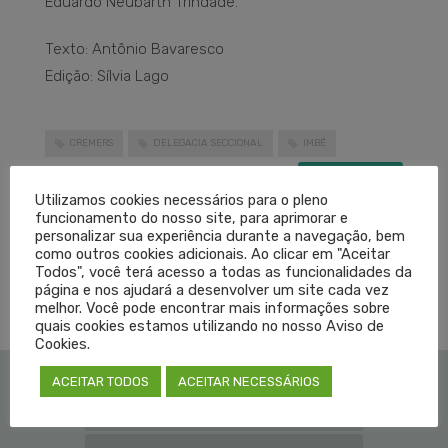
Eduardo Neubarth Trindade.
Texto: Antônio Bavaresco
Edição: Sílvia Lago
CREMERS
DELEGACIA SECCIONAL
IMBÉ
LEIA MAIS
Utilizamos cookies necessários para o pleno
funcionamento do nosso site, para aprimorar e
personalizar sua experiência durante a navegação, bem
PUBLICADO EM
NOTÍCIAS
SEM COMENTÁRIOS
como outros cookies adicionais. Ao clicar em "Aceitar
Todos", você terá acesso a todas as funcionalidades da
página e nos ajudará a desenvolver um site cada vez
melhor. Você pode encontrar mais informações sobre
quais cookies estamos utilizando no nosso Aviso de
Cookies.
ACEITAR TODOS
ACEITAR NECESSÁRIOS
Institucional