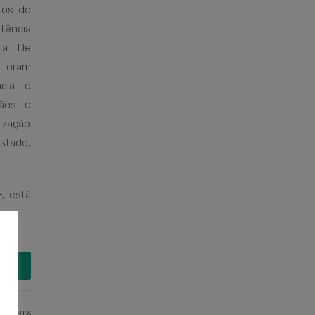
tos do
ência
ta. De
 foram
cia e
gãos e
lização
stado,
, está
MAIS
ENTÁRIOS