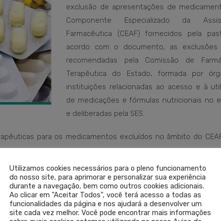
exclusão de apresentações de medicamen
Componente Especializado da Assist
Farmacêutica (CEAF) fornecidos pela pas
acordo com o documento, as exclusões
recomendadas pela Comissão de Farmá
Terapêutica do Estado, formada por ór
instituições relacionadas ao acesso e à uti
de medicações e fórmulas nutricionais no e
e deliberadas pela SES.
 terapêuticas para os medicamentos excluídos no âmbito do CEAF
Utilizamos cookies necessários para o pleno funcionamento
do nosso site, para aprimorar e personalizar sua experiência
 ESTADUAL DA SAÚDE
durante a navegação, bem como outros cookies adicionais.
LEIA 
Ao clicar em "Aceitar Todos", você terá acesso a todas as
funcionalidades da página e nos ajudará a desenvolver um
site cada vez melhor. Você pode encontrar mais informações
SEM COM