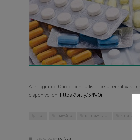
A íntegra do Ofício, com a lista de alternativas
disponível em
https://bit.ly/37lWOrr
.
CEAF
FARMÁCIA
MEDICAMENTOS
SECRETARIA
PUBLICADO EM
NOTÍCIAS