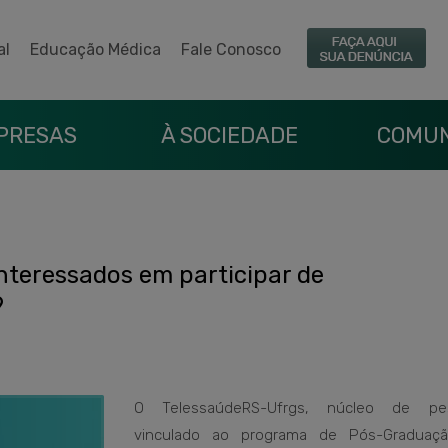
al
Educação Médica
Fale Conosco
PRESAS
À SOCIEDADE
COMUN
nteressados em participar de
9
O TelessaúdeRS-Ufrgs, núcleo de pes
vinculado ao programa de Pós-Graduaç