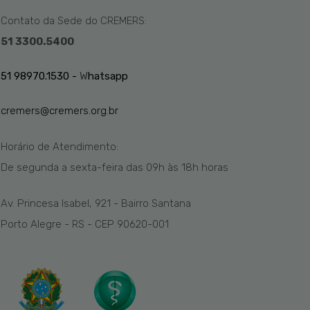
Contato da Sede do CREMERS:
51 3300.5400
51 98970.1530 -
W
hatsapp
cremers@cremers.org.br
Horário de Atendimento:
De segunda a sexta-feira das
09h
às 1
8
h
horas
Av. Princesa Isabel, 921 - Bairro Santana
Porto Alegre - RS - CEP 90620-001