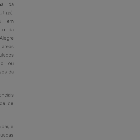
na da
Ufrgs),
os em
nto da
Alegre
 áreas
ulados
ão ou
sos da
nciais
ade de
ipar, é
tuadas