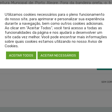
itura Municipal de Porto Alegre. Fora da bandeira preta, o tr
ca da Faculdade de Medicina da Ufrgs.
Utilizamos cookies necessários para o pleno funcionamento
do nosso site, para aprimorar e personalizar sua experiência
xta-feira, das 8h às 12h e das 13h às 17h. Os estudantes rec
durante a navegação, bem como outros cookies adicionais.
Ao clicar em "Aceitar Todos", você terá acesso a todas as
ensão, vinculado ao TelessaúdeRS-Ufrgs, conforme a carga h
funcionalidades da página e nos ajudará a desenvolver um
site cada vez melhor. Você pode encontrar mais informações
sobre quais cookies estamos utilizando no nosso Aviso de
Cookies.
ACEITAR TODOS
ACEITAR NECESSÁRIOS
UFRGS
LEIA 
SEM COM