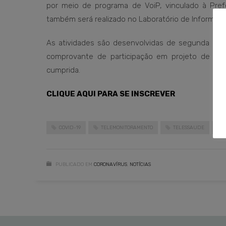
por meio de programa de VoiP, vinculado à Prefe
também será realizado no Laboratório de Informáti
As atividades são desenvolvidas de segunda a se
comprovante de participação em projeto de ext
cumprida.
CLIQUE AQUI PARA SE INSCREVER
COVID-19
TELEMONITORAMENTO
TELESSAUDE
PUBLICADO EM
CORONAVÍRUS
,
NOTÍCIAS