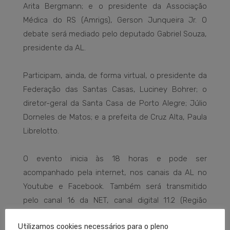
Arita Bergmann; e o presidente da Associação
Médica do RS (Amrigs), Gerson Junqueira Jr. O
debate será mediado pelo deputado Gabriel Souza,
presidente da AL.
Participam, ainda, de forma virtual, o presidente da
Federação das Santas Casas, Luciney Bohrer; o
diretor-geral da Santa Casa de Porto Alegre; Júlio
Dorneles de Matos; e a prefeita de Cruz Alta, Paula
Librelotto.
O evento inicia às 18 horas e pode ser
acompanhado pela internet, nos canais da AL no
Youtube e Facebook. Também será transmitido
pelo canal 16 da NET, canal digital 11.2 (Região
Metropolitana) e pela Rádio Assembleia.
Utilizamos cookies necessários para o pleno