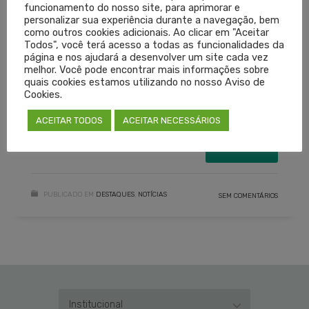
funcionamento do nosso site, para aprimorar e
Foto: Joel Vargas/ALRS
personalizar sua experiência durante a navegação, bem
como outros cookies adicionais. Ao clicar em "Aceitar
Todos", você terá acesso a todas as funcionalidades da
página e nos ajudará a desenvolver um site cada vez
ASSEMBLEIA LEGISLATIVA RS
CREMERS
melhor. Você pode encontrar mais informações sobre
EDUARDO NEUBARTH TRINDADE
EDUARDO TRINDADE
quais cookies estamos utilizando no nosso Aviso de
Cookies.
PANDEMIA
POS-PANDEMIA
SEMINÁRIO
ACEITAR TODOS
ACEITAR NECESSÁRIOS
SEMINÁRIO ALRS
SEMINÁRIO EDUARDO TRINDADE
LEIA MAIS
PUBLICADO EM
DESTAQUES
,
NOTÍCIAS
SEM COMENTÁRIOS
Institucional