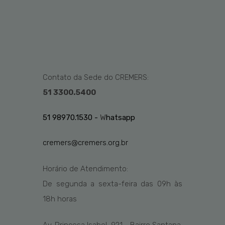
Contato da Sede do CREMERS:
51 3300.5400
51 98970.1530 -
W
hatsapp
cremers@cremers.org.br
Horário de Atendimento:
De segunda a sexta-feira das
09h
às
1
8
h
horas
Av. Princesa Isabel, 921 - Bairro Santana