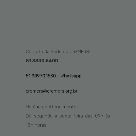
Contato da Sede do CREMERS:
51 3300.5400
51 98970.1530 -
W
hatsapp
cremers@cremers.org.br
Horário de Atendimento:
De segunda a sexta-feira das
09h
às
1
8
h
horas